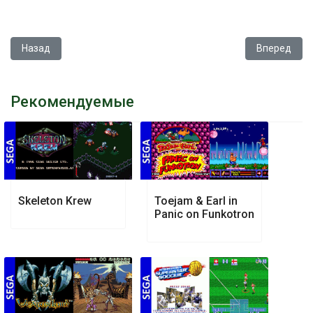
Предыдущий: Dragon - The Bruce Lee Story
Следующий:
Назад
Вперед
Рекомендуемые
Skeleton Krew
Toejam & Earl in
Panic on Funkotron