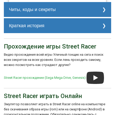
Читы, коды и секреты
нет
Краткая история
Информация о конкретной истории
создания "Street Racer" для Sega Genesis
Прохождение игры Street Racer
может быть ограниченной, так как детали
о процессе разработки игр часто остаются
Видео прохождения всей игры Уличный гонщик на сега и поиск
за кулисами. Тем не менее, стоит
отметить, что Ubisoft, как известный
всех секретов на всех уровнях. Если лень проходить самому,
издатель и разработчик видеоигр,
можно посмотреть как страдают другие?
выпустил несколько успешных проектов в
тот период.
Street Racer прохождение (Sega Mega Drive, Genesis)
Обычно создание игр включает в себя
команду разработчиков, которые
работают над геймплеем, графикой,
Street Racer играть Онлайн
звуком и другими аспектами. Для игр того
времени было характерно ограничение по
ресурсам, поэтому разработчики
Эмулятор позволяет играть в Street Racer online на компьютере
старались максимально эффективно
без скачивания образа игры (rom) или на смартфоне (Android) в
использовать технические возможности
горизонтальном положении. Обязательно ознакомьтесь с