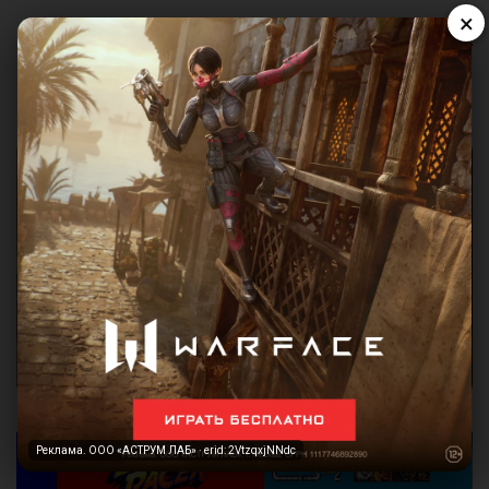
×
Реклама. ООО «АСТРУМ ЛАБ» · erid: 2VtzqxjNNdc
Реклама. ООО «АСТРУМ ЛАБ» · erid: 2VtzqxjNNdc