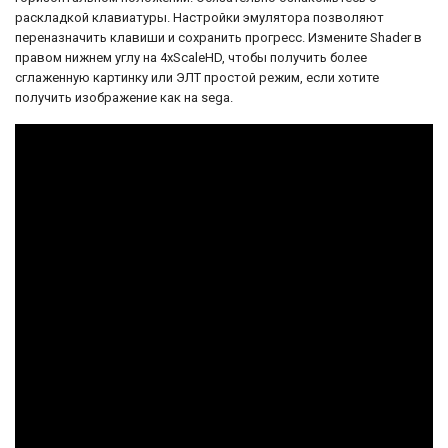
доступной аппаратуры.
раскладкой клавиатуры. Настройки эмулятора позволяют
переназначить клавиши и сохранить прогресс. Измените Shader в
"Street Racer" оставила след в сердцах
многих игроков благодаря своему
правом нижнем углу на 4xScaleHD, чтобы получить более
забавному и динамичному геймплею, а
сглаженную картинку или ЭЛТ простой режим, если хотите
характерные особенности персонажей
получить изображение как на sega.
добавили свою изюминку в игровой опыт.