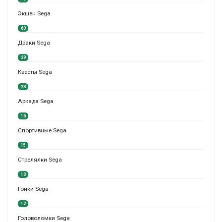
Экшен Sega
60
Драки Sega
29
Квесты Sega
23
Аркада Sega
16
Спортивные Sega
15
Стрелялки Sega
13
Гонки Sega
12
Головоломки Sega