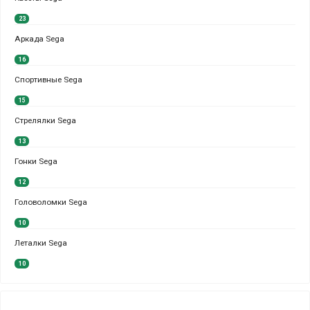
23
Аркада Sega
16
Спортивные Sega
15
Стрелялки Sega
13
Гонки Sega
12
Головоломки Sega
10
Леталки Sega
10