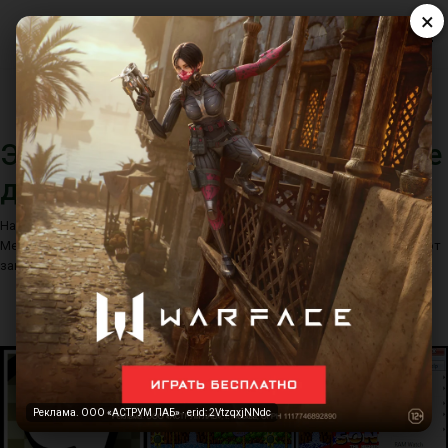
×
Эмуляторы для Sega Mega Drive
для ПК
На нашем сайте вы можете найти множество эмуляторов для Sega
Mega Drive (или Genesis, как он также назывался), которые позволяют
запускать игры для этой платформы на компьютере.
Реклама. ООО «АСТРУМ ЛАБ» · erid: 2VtzqxjNNdc