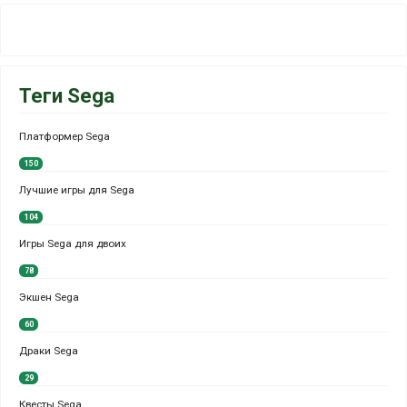
Теги Sega
Платформер Sega
150
Лучшие игры для Sega
104
Игры Sega для двоих
78
Экшен Sega
60
Драки Sega
29
Квесты Sega