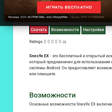
Разработчик:
snes9x.com
Жанр:
Эмулятор
Реклама. ООО «АСТРУМ ЛАБ» · erid: 2VtzqxjNNdc
Год выпуска:
2023
Скачать
Возможности
Настройки
Ratings
(0)
Snes9x EX
- это бесплатный и открытый исх
который предназначен для использования 
системы Android. Он предоставляет возмо
или планшете.
Возможности
Основные возможности Snes9x EX включа