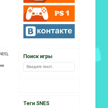
NES),
Поиск игры
оне
Поиск
Теги SNES