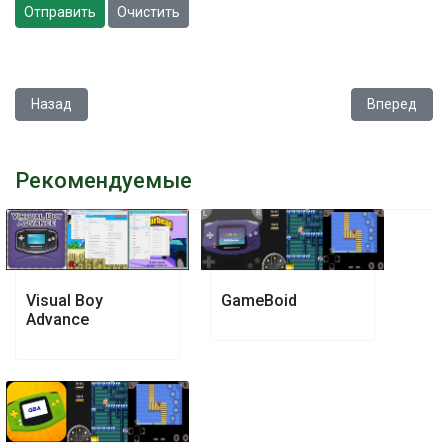
Отправить
Очистить
Предыдущий: Visual Boy Advance
Следующий:
Назад
Вперед
Рекомендуемые
Visual Boy
GameBoid
Advance