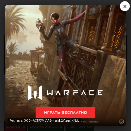
×
VBA-M
Разработчик:
visualboyadvance.org
Жанр:
Эмулятор
Год выпуска:
2023
Реклама. ООО «АСТРУМ ЛАБ» · erid: 2VtzqxjNNdc
Скачать
Возможности
Настройки