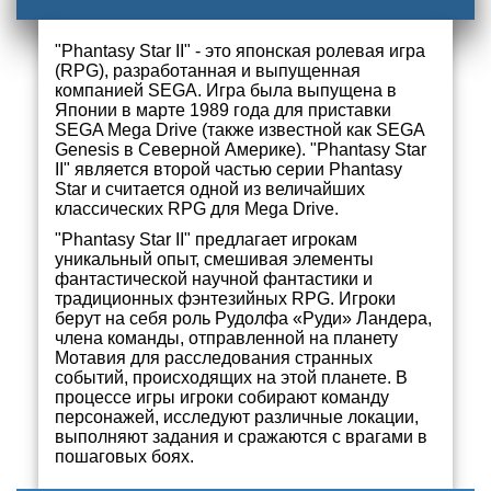
"Phantasy Star II" - это японская ролевая игра
(RPG), разработанная и выпущенная
компанией SEGA. Игра была выпущена в
Японии в марте 1989 года для приставки
SEGA Mega Drive (также известной как SEGA
Genesis в Северной Америке). "Phantasy Star
II" является второй частью серии Phantasy
Star и считается одной из величайших
классических RPG для Mega Drive.
"Phantasy Star II" предлагает игрокам
уникальный опыт, смешивая элементы
фантастической научной фантастики и
традиционных фэнтезийных RPG. Игроки
берут на себя роль Рудолфа «Руди» Ландера,
члена команды, отправленной на планету
Мотавия для расследования странных
событий, происходящих на этой планете. В
процессе игры игроки собирают команду
персонажей, исследуют различные локации,
выполняют задания и сражаются с врагами в
пошаговых боях.