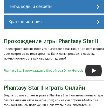
Читы, коды и секреты
Мастер-код ATBA-AA4R
может понадобиться только в том
Краткая история
случае, если у вас более новая
модель Genesis.
"Phantasy Star II" была разработана Sonic
BXJA-AA26
Team под руководством Юдзи Нака и
Все бесплатно
Прохождение игры Phantasy Star II
издана SEGA. Это был один из первых
RG8A-A60R
проектов, который использовал новый
Все в магазине брони бесплатно
Видео прохождения всей игры Звездная фантазия II на сега и поиск
движок для Mega Drive, обеспечивая
RG9T-A60J
детализированные графику и звуковое
всех секретов на всех уровнях. Если лень проходить самому,
Все в магазине инструментов
сопровождение, а также большие миры
можно посмотреть как страдают другие?
бесплатно
для исследования. Игра представляла
RG7T-A6V2
собой значительный шаг вперед по
Phantasy Star II прохождение (Sega Mega Drive, Genesis)
сравнению с ее предшественником,
оригинальной Phantasy Star.
"Phantasy Star II" получила
Phantasy Star II играть Онлайн
положительные отзывы за свою глубокую
сюжетную линию, сложные персонажи и
инновационные для своего времени
Эмулятор позволяет играть в Phantasy Star II online на компьютере
элементы геймплея. Она также славится
без скачивания образа игры (rom) или на смартфоне (Android) в
своей технической реализацией и тем, что
горизонтальном положении. Обязательно ознакомьтесь с