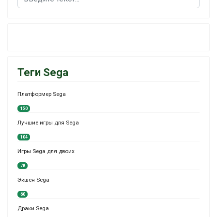
Теги Sega
Платформер Sega
150
Лучшие игры для Sega
104
Игры Sega для двоих
78
Экшен Sega
60
Драки Sega