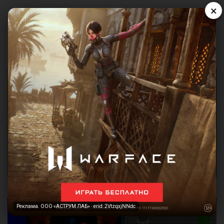
×
Реклама. ООО «АСТРУМ ЛАБ» · erid: 2VtzqxjNNdc
Реклама. ООО «АСТРУМ ЛАБ» · erid: 2VtzqxjNNdc