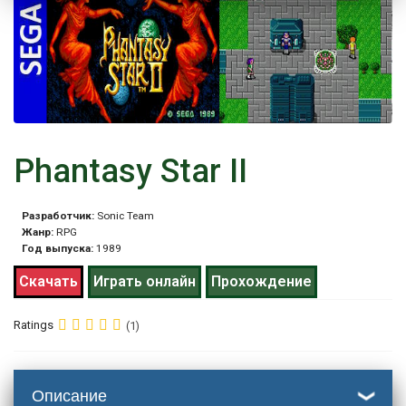
Phantasy Star II
Разработчик:
Sonic Team
Жанр:
RPG
Год выпуска:
1989
Скачать
Играть онлайн
Прохождение
Ratings
(1)
Описание