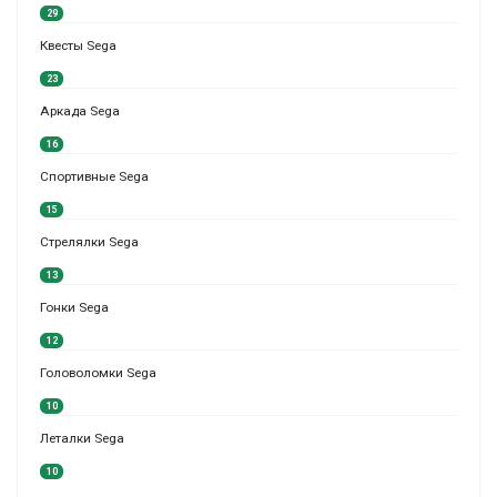
29
Квесты Sega
23
Аркада Sega
16
Спортивные Sega
15
Стрелялки Sega
13
Гонки Sega
12
Головоломки Sega
10
Леталки Sega
10