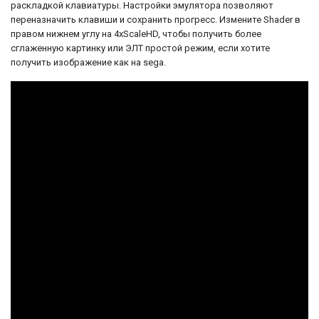
оставила неизгладимый след в истории
раскладкой клавиатуры. Настройки эмулятора позволяют
японских RPG.
переназначить клавиши и сохранить прогресс. Измените Shader в
правом нижнем углу на 4xScaleHD, чтобы получить более
сглаженную картинку или ЭЛТ простой режим, если хотите
получить изображение как на sega.