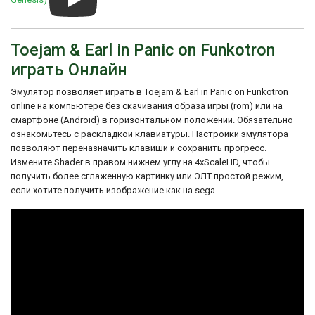
17 RE5T-C6W8 You can't get hurt

примером игры, которая сочетает в себе
18 AJ4A-CA9G Infinite lives
забавный сюжет, уникальный геймплей и
прекрасную музыку, создавая
Toejam & Earl in Panic on Funkotron
неповторимую атмосферу.
играть Онлайн
Эмулятор позволяет играть в Toejam & Earl in Panic on Funkotron
online на компьютере без скачивания образа игры (rom) или на
смартфоне (Android) в горизонтальном положении. Обязательно
ознакомьтесь с раскладкой клавиатуры. Настройки эмулятора
позволяют переназначить клавиши и сохранить прогресс.
Измените Shader в правом нижнем углу на 4xScaleHD, чтобы
получить более сглаженную картинку или ЭЛТ простой режим,
если хотите получить изображение как на sega.