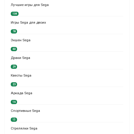
Лучшие игры для Sega
104
Игры Sega для двоих
78
Экшен Sega
60
Драки Sega
29
Квесты Sega
23
Аркада Sega
16
Спортивные Sega
15
Стрелялки Sega