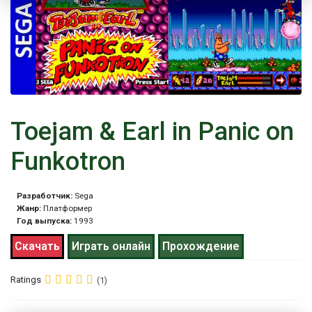
Toejam & Earl in Panic on
Funkotron
Разработчик:
Sega
Жанр:
Платформер
Год выпуска:
1993
Скачать
Играть онлайн
Прохождение
Ratings
(1)