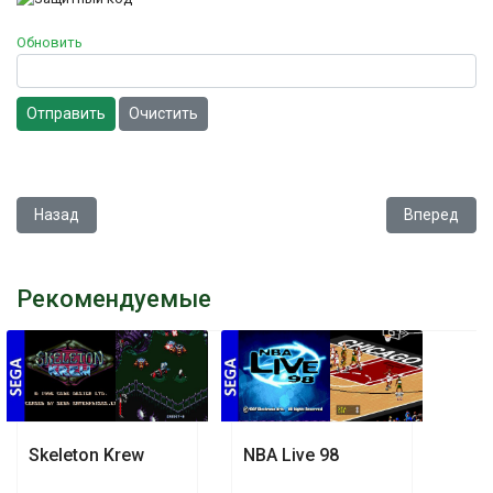
Обновить
Отправить
Очистить
Предыдущий: Cadash
Следующий: 
Назад
Вперед
Рекомендуемые
Skeleton Krew
NBA Live 98