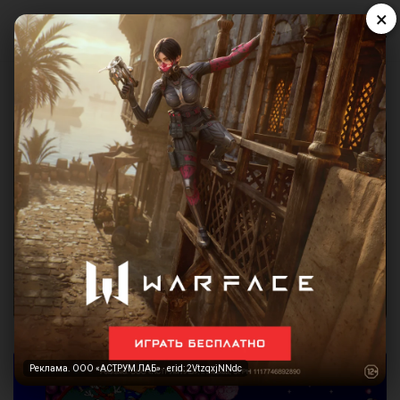
×
Реклама. ООО «АСТРУМ ЛАБ» · erid: 2VtzqxjNNdc
Реклама. ООО «АСТРУМ ЛАБ» · erid: 2VtzqxjNNdc