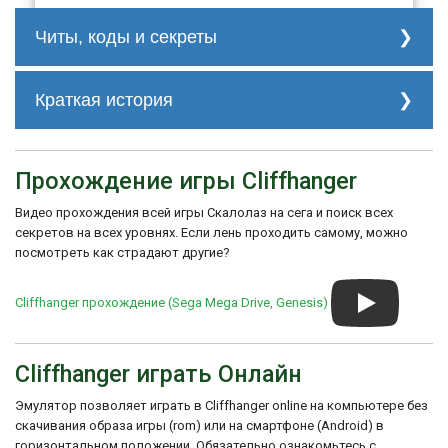
Читы, коды и секреты
нет
Краткая история
"Cliffhanger" была разработана и
выпущена отделом Sony Imagesoft,
Прохождение игры Cliffhanger
который в свое время был
подразделением Sony Electronic
Видео прохождения всей игры Скалолаз на сега и поиск всех
Publishing. Компания работала в области
разработки и издательства видеоигр. Игра
секретов на всех уровнях. Если лень проходить самому, можно
была выпущена на нескольких
посмотреть как страдают другие?
платформах, включая Sega CD.
Хотя игра получила внимание благодаря
Cliffhanger прохождение (Sega Mega Drive, Genesis)
своей связи с фильмом "Клифхенгер",
оценки критиков были смешанными.
Некоторые отмечали интересные
Cliffhanger играть Онлайн
моменты и атмосферу, созданную в
соответствии с фильмом, но также
указывали на недостатки в геймплейе и
Эмулятор позволяет играть в Cliffhanger online на компьютере без
графике.
скачивания образа игры (rom) или на смартфоне (Android) в
горизонтальном положении. Обязательно ознакомьтесь с