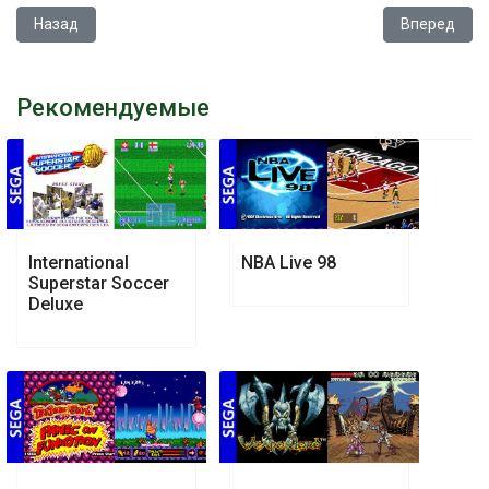
Предыдущий: Home Alone
Следующий: 
Назад
Вперед
Рекомендуемые
International
NBA Live 98
Superstar Soccer
Deluxe