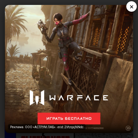
×
Реклама. ООО «АСТРУМ ЛАБ» · erid: 2VtzqxjNNdc
Реклама. ООО «АСТРУМ ЛАБ» · erid: 2VtzqxjNNdc