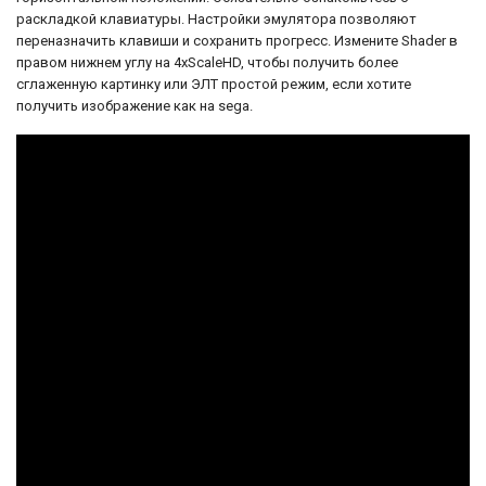
Как и многие игры, выпущенные в тот
раскладкой клавиатуры. Настройки эмулятора позволяют
период, "Cliffhanger" оставила свой след в
переназначить клавиши и сохранить прогресс. Измените Shader в
истории видеоигр, предоставляя игрокам
возможность погрузиться в события и
правом нижнем углу на 4xScaleHD, чтобы получить более
атмосферу популярного фильма того
сглаженную картинку или ЭЛТ простой режим, если хотите
времени.
получить изображение как на sega.