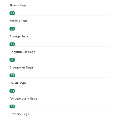
Драки Sega
29
Квесты Sega
23
Аркада Sega
16
Спортивные Sega
15
Стрелялки Sega
13
Гонки Sega
12
Головоломки Sega
10
Леталки Sega