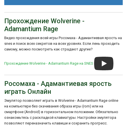
3. SILVER_FOX
4. DEPARTMENT_H
История создания игры началась в
5. MADRIPOOR
середине 90-х годов, когда компания LJN
6. ASANO
получила лицензию от Marvel Comics на
Прохождение Wolverine -
7. THE_HUDSONS
создание игры о Вульверине. Разработкой
Adamantium Rage
игры занималась студия Bits Studios,
Секретное меню:
которая создала уникальный геймплей и
Начните игру, проиграйте и на экране High
Видео прохождения всей игры Росомаха - Адамантиевая ярость на
сюжет, основанный на приключениях
Score введите имя "HELLO MURRAY ".
snes и поиск всех секретов на всех уровнях. Если лень проходить
Вульверина.
Появится дополнительное меню X-Tra
самому, можно посмотреть как страдают другие?
Help, где можно выбрать уровень или
Wolverine - Adamantium Rage получила
просмотреть видеовставки.
положительные отзывы от игроков и
критиков за качественную графику,
Прохождение Wolverine - Adamantium Rage на SNES
увлекательный геймплей и интересный
сюжет, соответствующий оригинальному
комиксу о Вульверине. Игра стала
Росомаха - Адамантиевая ярость
популярной среди поклонников серии и
считается одной из лучших игр о
играть Онлайн
Вульверине на SNES.
Эмулятор позволяет играть в Wolverine - Adamantium Rage online
на компьютере без скачивания образа игры (rom) или на
смартфоне (Android) в горизонтальном положении. Обязательно
ознакомьтесь с раскладкой клавиатуры. Настройки эмулятора
позволяют переназначить клавиши и сохранить прогресс.