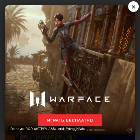
×
Реклама. ООО «АСТРУМ ЛАБ» · erid: 2VtzqxjNNdc
Реклама. ООО «АСТРУМ ЛАБ» · erid: 2VtzqxjNNdc