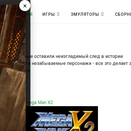
×
ГЛАВНАЯ
ИГРЫ
ЭМУЛЯТОРЫ
СБОРН
SNES
евры, которые оставили неизгладимый след в истории
ий геймплей и незабываемые персонажи - все это делает 
тро-гейминга.
ть
Mega Man X2