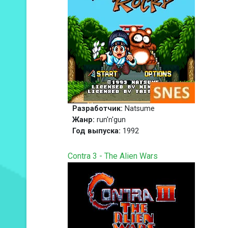
Разработчик:
Natsume
Жанр:
run'n'gun
Год выпуска:
1992
Contra 3 - The Alien Wars