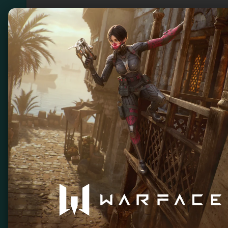
Лучшие игры для 
Лучшие игры для SNES - классические шед
видеоигр. Отличная графика, захватывающ
игры незаменимыми для любого фаната ре
Фильтр по заголовку
Поиск
Очисти
Rockman & Forte