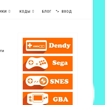
ИКИ
КОДЫ
БЛОГ
">
ВХОД
эти
Кол-во строк: