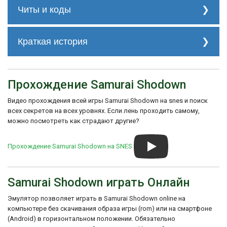
Читы и коды
0D94-7401 Start with 1/2 energy

Краткая история
4D94-7401 Start with 1/4 energy

4F53-74A4 Start with 33 sec. on timer

DFE1-876D One hit will max out a character's po
Samurai Shodown стала популярной
благодаря своей захватывающей игровой
механике, красивой графике и атмосфере
Прохождение Samurai Shodown
древней Японии. Игра получила высокие
оценки от критиков и считается одной из
Видео прохождения всей игры Samurai Shodown на snes и поиск
лучших файтинг-игр для SNES.
всех секретов на всех уровнях. Если лень проходить самому,
можно посмотреть как страдают другие?
Samurai Shodown успешно портировали
на другие игровые платформы и стала
одной из самых известных серий
Прохождение Samurai Shodown на SNES
файтингов от SNK Corporation. В
последующие годы вышли несколько
сиквелов и ремейков этой знаменитой
игры.
Samurai Shodown играть Онлайн
Эмулятор позволяет играть в Samurai Shodown online на
компьютере без скачивания образа игры (rom) или на смартфоне
(Android) в горизонтальном положении. Обязательно