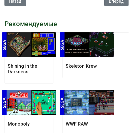
Предыдущий: Warlock
Следующий: C
Назад
Вперед
Рекомендуемые
Shining in the
Skeleton Krew
Darkness
Monopoly
WWF RAW