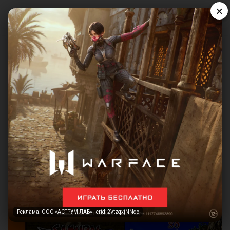
×
Реклама. ООО «АСТРУМ ЛАБ» · erid: 2VtzqxjNNdc
Реклама. ООО «АСТРУМ ЛАБ» · erid: 2VtzqxjNNdc