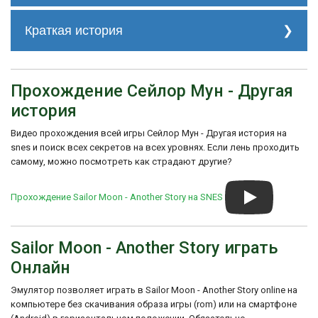
Начните с 9912 иен (денег) Вместо
3000 долларов
Краткая история
4136-57DF
Начните с 25 016 иен (денег) Вместо
Игра Bishoujo Senshi Sailor Moon - Another
3000 долларов
Story получила положительные отзывы за
1F36-57DF
свою увлекательную историю, красивую
Прохождение Сейлор Мун - Другая
Начните с 60 088 иен (денег) Вместо
графику и динамичный геймплей. Она
3000 долларов
история
стала популярной не только среди
3C36-57DF
фанатов аниме, но и среди любителей
Луна (Усаги) Начинается с 45 л.с.
Видео прохождения всей игры Сейлор Мун - Другая история на
ролевых игр в целом.
вместо 15
snes и поиск всех секретов на всех уровнях. Если лень проходить
423A-5F0F
самому, можно посмотреть как страдают другие?
423A-540F
Прохождение Sailor Moon - Another Story на SNES
Sailor Moon - Another Story играть
Онлайн
Эмулятор позволяет играть в Sailor Moon - Another Story online на
компьютере без скачивания образа игры (rom) или на смартфоне