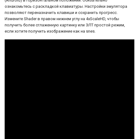
(Android) в горизонтальном положении. Обязательно
ознакомьтесь с раскладкой клавиатуры. Настройки эмулятора
позволяют переназначить клавиши и сохранить прогресс.
Измените Shader в правом нижнем углу на 4xScaleHD, чтобы
получить более сглаженную картинку или ЭЛТ простой режим,
если хотите получить изображение как на snes.