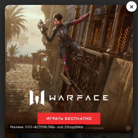
×
Реклама. ООО «АСТРУМ ЛАБ» · erid: 2VtzqxjNNdc
Реклама. ООО «АСТРУМ ЛАБ» · erid: 2VtzqxjNNdc