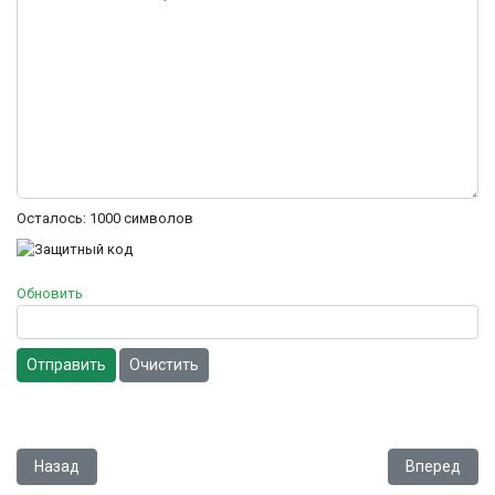
Осталось:
1000
символов
Обновить
Отправить
Очистить
Предыдущий: Legend
Следующий: 
Назад
Вперед