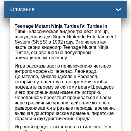
Описание
Teenage Mutant Ninja Turtles IV: Turtles in
Time
- классическая видеоигра beat 'em up,
выпущенная для Super Nintendo Entertainment
System (SNES) в 1992 году. Это четвертая
часть серии видеоигр Teenage Mutant Ninja
Turtles, основанная на популярном
анимационном телешоу.
Игра рассказывает о приключениях четырех
антропоморфных черепах, Леонардо,
Донателло, Микеланджело и Рафаэля,
которые путешествуют во времени, чтобы
помешать своему заклятому врагу Шреддеру
и его приспешникам изменить историю.
Черепашкам предстоит пробиваться с боем
через различные уровни, действие которых
разворачивается в разные периоды времени,
включая доисторические времена, пиратские
корабли и футуристические города.
Игровой процесс выполнен в стиле beat 'em