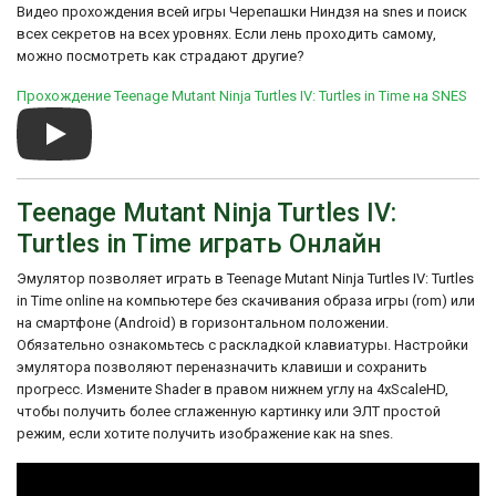
проверки звука, в котором вы
Видео прохождения всей игры Черепашки Ниндзя на snes и поиск
а затем была портирована на SNES в
сможете прослушать музыку и
всех секретов на всех уровнях. Если лень проходить самому,
1992 году.
Трек 3
звуковые эффекты игры.
можно посмотреть как страдают другие?
Игра была хорошо принята как критиками,
Выбор уровня: На титульном экране
так и фанатами, их похвалили за графику,
нажмите "Вверх", "Вверх", "Вниз",
Прохождение Teenage Mutant Ninja Turtles IV: Turtles in Time на SNES
игровой процесс и точную адаптацию
"Вниз", "Влево", "Вправо", "Влево",
популярной франшизы TMNT. Она
"B", "A. Затем нажмите "Пуск", чтобы
считается одной из лучших игр beat 'em up
получить доступ к меню выбора
своего времени и остается любимой
уровня.
фанатами на протяжении многих лет.
Teenage Mutant Ninja Turtles IV:
Turtles in Time продемонстрировали
Turtles in Time играть Онлайн
возможности SNES с помощью красочных
визуальных эффектов, детализированных
Эмулятор позволяет играть в Teenage Mutant Ninja Turtles IV: Turtles
спрайтов и запоминающегося саундтрека.
В нем также были представлены новые
in Time online на компьютере без скачивания образа игры (rom) или
элементы игрового процесса, такие как
на смартфоне (Android) в горизонтальном положении.
возможность выбрасывать врагов на
Обязательно ознакомьтесь с раскладкой клавиатуры. Настройки
экран и сюжетная линия с путешествием
эмулятора позволяют переназначить клавиши и сохранить
во времени.
прогресс. Измените Shader в правом нижнем углу на 4xScaleHD,
В целом, Teenage Mutant Ninja Turtles IV:
чтобы получить более сглаженную картинку или ЭЛТ простой
Черепашки во времени - любимая
режим, если хотите получить изображение как на snes.
классика, которая предлагает
захватывающий игровой процесс,
запоминающихся персонажей и