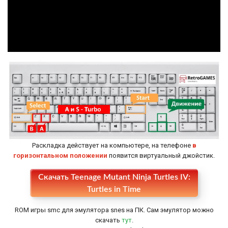
Раскладка действует на компьютере, на телефоне
в
горизонтальном положении
появится виртуальный джойстик.
Скачать Teenage Mutant Ninja Turtles IV:
Настройки
Turtles in Time
ROM игры smc для эмулятора snes на ПК. Сам эмулятор можно
скачать
тут
.