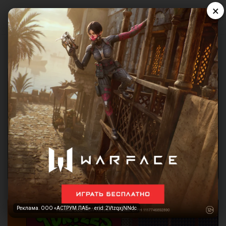
×
Реклама. ООО «АСТРУМ ЛАБ» · erid: 2VtzqxjNNdc
Реклама. ООО «АСТРУМ ЛАБ» · erid: 2VtzqxjNNdc