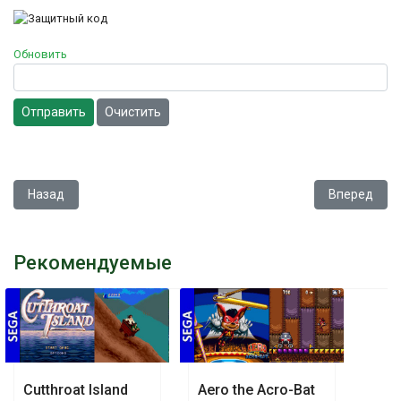
Обновить
Отправить
Очистить
Предыдущий: Battletoads in Battlemaniacs
Следующий: 
Назад
Вперед
Рекомендуемые
Cutthroat Island
Aero the Acro-Bat