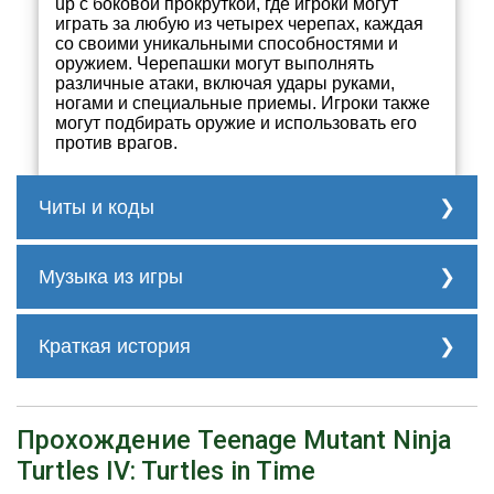
up с боковой прокруткой, где игроки могут
играть за любую из четырех черепах, каждая
со своими уникальными способностями и
оружием. Черепашки могут выполнять
различные атаки, включая удары руками,
ногами и специальные приемы. Игроки также
могут подбирать оружие и использовать его
против врагов.
Читы и коды
Что касается секретов и паролей, вот
несколько:
Музыка из игры
Дополнительные жизни: Чтобы
Трек 1
получить дополнительные жизни,
Краткая история
введите следующий код на титульном
экране: Вверх, Вверх, вниз, Вниз,
влево, вправо, Влево, вправо, B, A.
Теперь давайте поговорим о краткой
Вы услышите звук для
истории создания игры. Teenage Mutant
подтверждения кода.
Трек 2
Ninja Turtles IV: Черепашки во времени
Прохождение Teenage Mutant Ninja
Проверка звука: На титульном экране
была разработана и опубликована
нажмите X, Y, B, A, Вверх, вниз,
Turtles IV: Turtles in Time
Konami. Первоначально она была
влево, вправо. Это откроет меню
выпущена как аркадная игра в 1991 году,