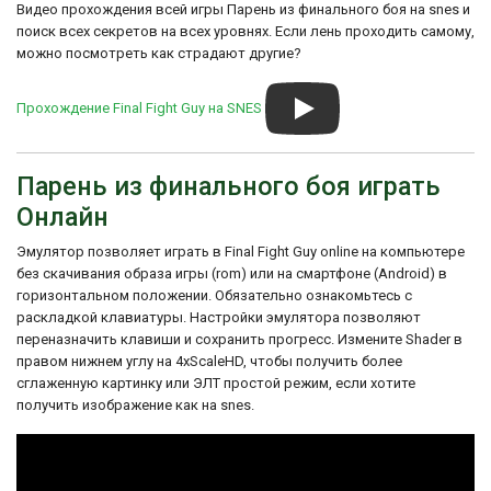
уже появился в другой игре Capcom -
Видео прохождения всей игры Парень из финального боя на snes и
DFC8-D4A1 Start with 2 credits

Saturday Night Slam Masters.
поиск всех секретов на всех уровнях. Если лень проходить самому,
D9C8-D4A1 Start with 6 credits 

можно посмотреть как страдают другие?
DBC8-D4A1 Start with 10 credits
Эта игра получила положительные
отзывы за свою геймплейную механику,
динамичные схватки и атмосферу
Прохождение Final Fight Guy на SNES
уличной борьбы. Игрокам предстоит
сразиться с множеством врагов, пройти
через несколько уровней и победить
боссов, чтобы спасти город от преступной
Парень из финального боя играть
банды Mad Gear.
Онлайн
Final Fight Guy стала популярной игрой
среди фанатов жанра и истории Capcom,
Эмулятор позволяет играть в Final Fight Guy online на компьютере
и до сих пор остается одной из
без скачивания образа игры (rom) или на смартфоне (Android) в
классических игр для SNES.
горизонтальном положении. Обязательно ознакомьтесь с
раскладкой клавиатуры. Настройки эмулятора позволяют
переназначить клавиши и сохранить прогресс. Измените Shader в
правом нижнем углу на 4xScaleHD, чтобы получить более
сглаженную картинку или ЭЛТ простой режим, если хотите
получить изображение как на snes.