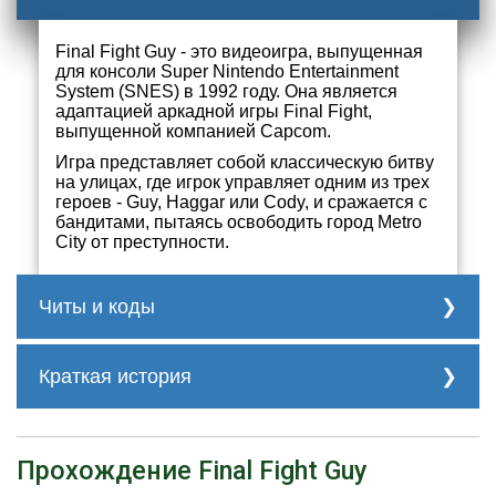
Final Fight Guy - это видеоигра, выпущенная
для консоли Super Nintendo Entertainment
System (SNES) в 1992 году. Она является
адаптацией аркадной игры Final Fight,
выпущенной компанией Capcom.
Игра представляет собой классическую битву
на улицах, где игрок управляет одним из трех
героев - Guy, Haggar или Cody, и сражается с
бандитами, пытаясь освободить город Metro
City от преступности.
Читы и коды
A9C3-6F66 + D433-0D6F Infinite lives

Краткая история
29A1-0DA1 + DDCF-A4AC Infinite energy, except ag
(e.g., knife) and special attacks by bad guys (e
jump attack)

Final Fight Guy была выпущена
A2C0-A7D0 Stop timer

специально для американского рынка,
D4C9-AFD0 Slower timer

чтобы заменить персонажа Mike Haggar
Прохождение Final Fight Guy
DDC9-AFD0 Faster timer

на персонажа Guy, так как Mike Haggar
DD8D-6F06 Any food restores all energy
