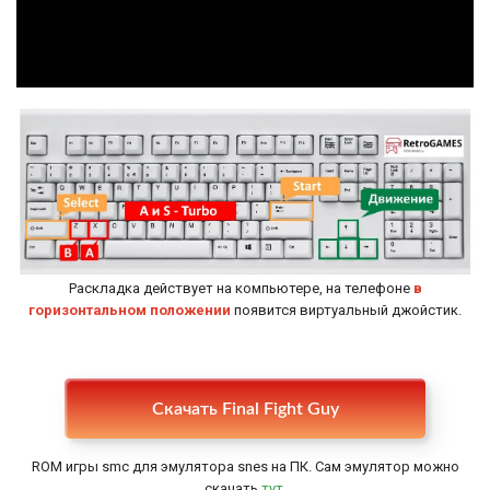
Раскладка действует на компьютере, на телефоне
в
горизонтальном положении
появится виртуальный джойстик.
Настройки
Скачать Final Fight Guy
ROM игры smc для эмулятора snes на ПК. Сам эмулятор можно
скачать
тут
.