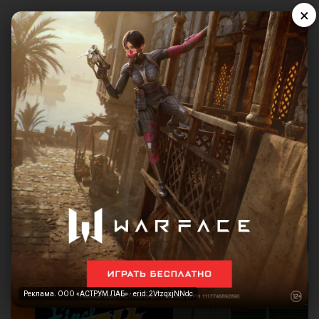
×
Реклама. ООО «АСТРУМ ЛАБ» · erid: 2VtzqxjNNdc
Реклама. ООО «АСТРУМ ЛАБ» · erid: 2VtzqxjNNdc