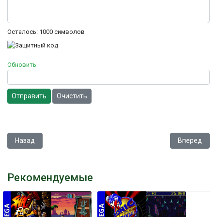
Осталось:
1000
символов
Обновить
Отправить
Очистить
Предыдущий: Robotrek
Следующий: 
Назад
Вперед
Рекомендуемые