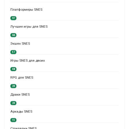
Платформеры SNES
97
Лучшие игры для SNES
66
Экшен SNES
57
Игры SNES для двоих
48
RPG для SNES
24
Драки SNES
24
Аркады SNES
15
Стрелялки SNES