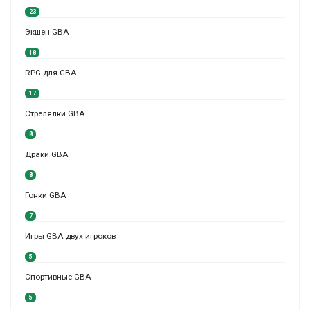
23
Экшен GBA
18
RPG для GBA
17
Стрелялки GBA
8
Драки GBA
8
Гонки GBA
7
Игры GBA двух игроков
5
Спортивные GBA
5