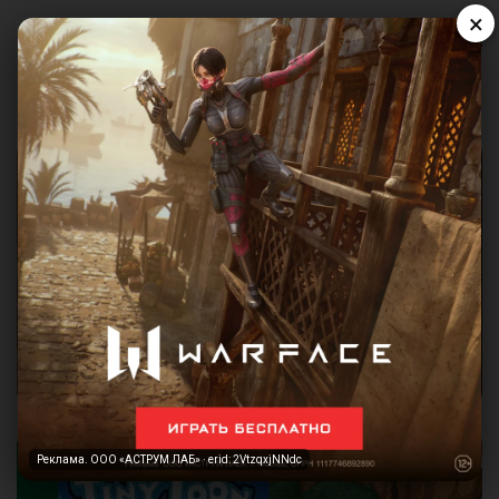
×
Реклама. ООО «АСТРУМ ЛАБ» · erid: 2VtzqxjNNdc
Реклама. ООО «АСТРУМ ЛАБ» · erid: 2VtzqxjNNdc