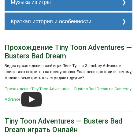
пароли для игры Tiny Toon Adventures:
Музыка из игры
Buster's Bad Dream на GBA неизвестны.
Однако, игроки могут исследовать уровни,
Трек 1
искать скрытые проходы и собирать
Краткая история и особенности
бонусы, чтобы улучшить свою игровую
производительность.
Краткая история создания игры Tiny Toon
Adventures: Buster's Bad Dream: Игра была
Трек 2
разработана компанией Treasure и
Прохождение Tiny Toon Adventures —
выпущена в 2002 году. Она была создана
Busters Bad Dream
в рамках серии игр Tiny Toon Adventures и
получила положительные отзывы от
Видео прохождения всей игры Тини Тун на Gameboy Advance и
критиков за свою геймплейную механику
поиск всех секретов на всех уровнях. Если лень проходить самому,
и верность оригинальному мультсериалу.
Трек 3
можно посмотреть как страдают другие?
Прохождение Tiny Toon Adventures — Busters Bad Dream на Gameboy
Advance
Tiny Toon Adventures — Busters Bad
Dream играть Онлайн