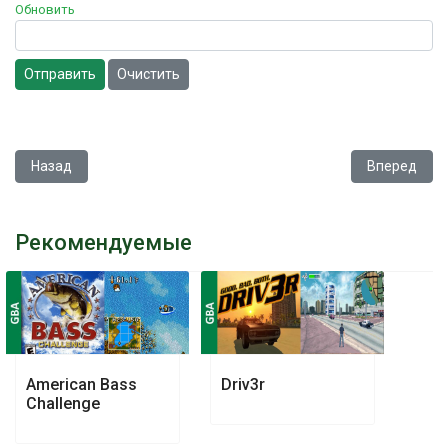
Обновить
Отправить
Очистить
Предыдущий: Mario & Luigi - Superstar Saga
Следующий: 
Назад
Вперед
Рекомендуемые
American Bass
Driv3r
Challenge