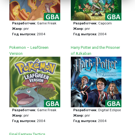
Разработчик:
Game Freak
Разработчик:
Capcom
Жанр:
рпг
Жанр:
рпг
Год выпуска:
2004
Год выпуска:
2004
Pokemon – LeafGreen
Harry Potter and the Prisoner
Version
of Azkaban
Разработчик:
Game Freak
Разработчик:
Digital Eclipse
Жанр:
рпг
Жанр:
рпг
Год выпуска:
2004
Год выпуска:
2004
Final Fantasy Tactics