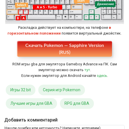
Раскладка действует на компьютере, на телефоне
в
горизонтальном положении
появится виртуальный джойстик.
Скачать Pokemon — Sapphire Version
Настройки
(RUS)
ROM игры gba для эмулятора Gameboy Advance на ПК. Сам
эмулятор можно скачать
тут
.
Если нужен эмулятор для Android качайте
здесь
.
Игры 32 bit
Серия игр Pokemon
Лучшие игры для GBA
RPG для GBA
Добавить комментарий
Нашли ошибку или неточность? Напишите, исправим)