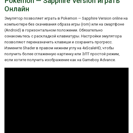
Pokemon — Sapphire Version играть
Игра предлагает разнообразные секреты
Онлайн
и пароли, а также была создана
компанией Game Freak и издана Nintendo
Эмулятор позволяет играть в Pokemon — Sapphire Version online на
в 2002 году.
компьютере без скачивания образа игры (rom) или на смартфоне
(Android) в горизонтальном положении. Обязательно
ознакомьтесь с раскладкой клавиатуры. Настройки эмулятора
позволяют переназначить клавиши и сохранить прогресс.
Измените Shader в правом нижнем углу на 4xScaleHD, чтобы
получить более сглаженную картинку или ЭЛТ простой режим,
если хотите получить изображение как на Gameboy Advance.