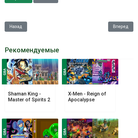
Предыдущий: Super Mario Advance 4 - Super Mario Bros 3
Следующий: 
Назад
Вперед
Рекомендуемые
Shaman King -
X-Men - Reign of
Master of Spirits 2
Apocalypse