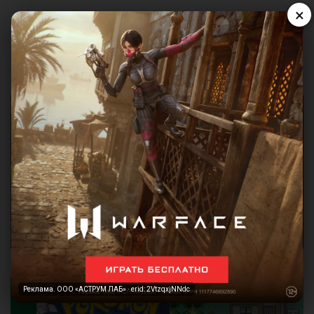
×
Реклама. ООО «АСТРУМ ЛАБ» · erid: 2VtzqxjNNdc
Реклама. ООО «АСТРУМ ЛАБ» · erid: 2VtzqxjNNdc