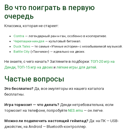
Во что поиграть в первую
очередь
Классика, которая не стареет:
Contra
— легендарный ран-н-ган, особенно в кооперативе.
Черепашки-ниндзя
— культовый битэмап.
Duck Tales
— те самые «Утиные истории» с незабываемой музыкой.
Battle City
(«Танчики») — идеально на двоих.
Не знаете, с чего начать? Загляните в подборки:
ТОП-20 игр на
Денди
,
ТОП-15 игр на двоих
и
лёгкие игры для детей
.
Частые вопросы
Это бесплатно?
Да, все эмуляторы из нашего каталога
бесплатны.
Игра тормозит — что делать?
Денди нетребовательна; если
тормозит на телефоне, попробуйте
NES.emu
— он легче.
Можно ли подключить настоящий геймпад?
Да: на ПК — USB-
джойстик, на Android — Bluetooth-контроллер.