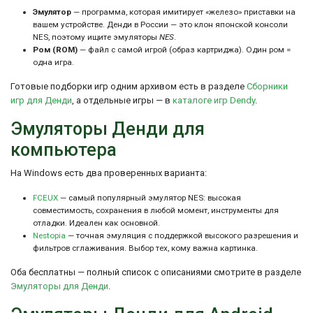
Эмулятор
— программа, которая имитирует «железо» приставки на
вашем устройстве. Денди в России — это клон японской консоли
NES, поэтому ищите эмуляторы
NES
.
Ром (ROM)
— файл с самой игрой (образ картриджа). Один ром =
одна игра.
Готовые подборки игр одним архивом есть в разделе
Сборники
игр для Денди
, а отдельные игры — в
каталоге игр Dendy
.
Эмуляторы Денди для
компьютера
На Windows есть два проверенных варианта:
FCEUX
— самый популярный эмулятор NES: высокая
совместимость, сохранения в любой момент, инструменты для
отладки. Идеален как основной.
Nestopia
— точная эмуляция с поддержкой высокого разрешения и
фильтров сглаживания. Выбор тех, кому важна картинка.
Оба бесплатны — полный список с описаниями смотрите в разделе
Эмуляторы для Денди
.