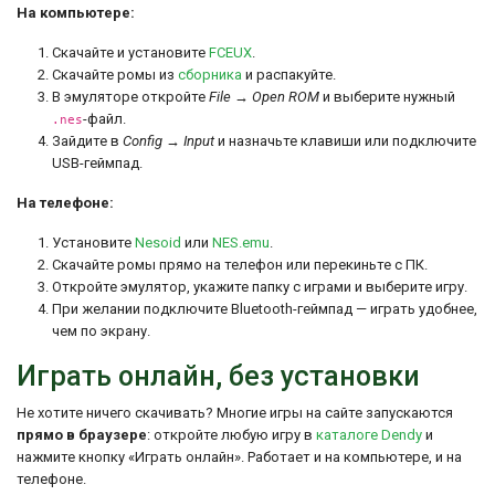
На компьютере:
Скачайте и установите
FCEUX
.
Скачайте ромы из
сборника
и распакуйте.
В эмуляторе откройте
File → Open ROM
и выберите нужный
-файл.
.nes
Зайдите в
Config → Input
и назначьте клавиши или подключите
USB-геймпад.
На телефоне:
Установите
Nesoid
или
NES.emu
.
Скачайте ромы прямо на телефон или перекиньте с ПК.
Откройте эмулятор, укажите папку с играми и выберите игру.
При желании подключите Bluetooth-геймпад — играть удобнее,
чем по экрану.
Играть онлайн, без установки
Не хотите ничего скачивать? Многие игры на сайте запускаются
прямо в браузере
: откройте любую игру в
каталоге Dendy
и
нажмите кнопку «Играть онлайн». Работает и на компьютере, и на
телефоне.