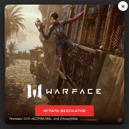
×
Реклама. ООО «АСТРУМ ЛАБ» · erid: 2VtzqxjNNdc
Как играть в Денди на
Реклама. ООО «АСТРУМ ЛАБ» · erid: 2VtzqxjNNdc