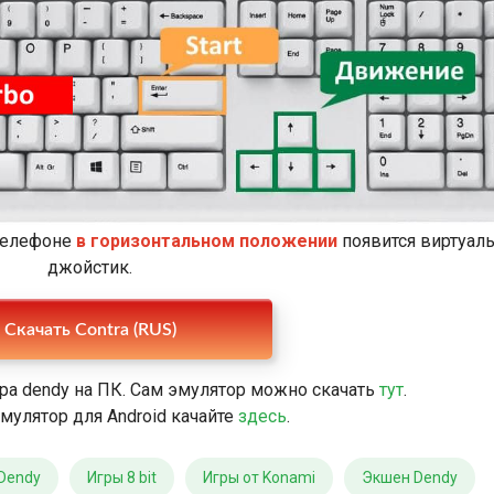
 телефоне
в горизонтальном положении
появится виртуал
джойстик.
Скачать Contra (RUS)
ра dendy на ПК. Сам эмулятор можно скачать
тут
.
мулятор для Android качайте
здесь
.
Dendy
Игры 8 bit
Игры от Konami
Экшен Dendy