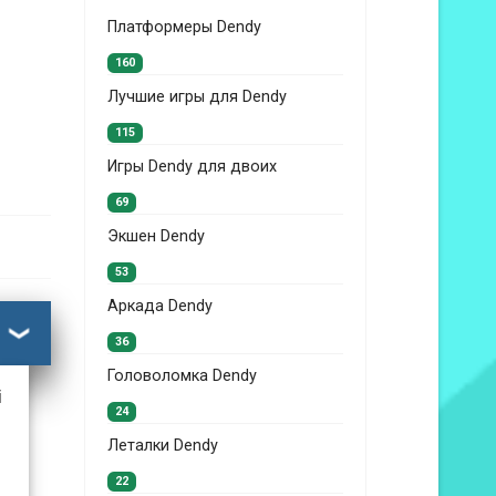
Платформеры Dendy
160
Лучшие игры для Dendy
115
Игры Dendy для двоих
69
Экшен Dendy
53
Аркада Dendy
36
Головоломка Dendy
i
24
Леталки Dendy
22