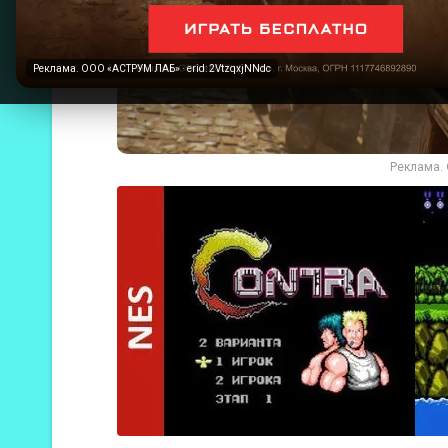
Реклама. ООО «АСТРУМ ЛАБ» · erid: 2VtzqxjNNdc
Реклама. 