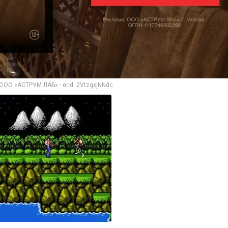
ООО «АСТРУМ ЛАБ» · erid: 2VtzqxjNNdc