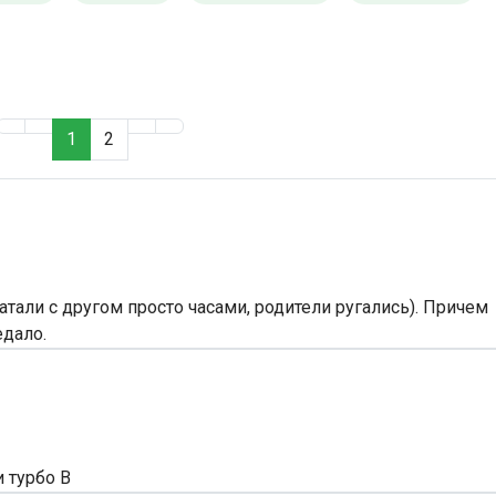
1
2
атали с другом просто часами, родители ругались). Причем
едало.
и турбо В