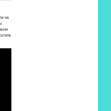
ли на
ы.
авом
хотите