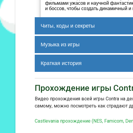
фильмами ужасов и научной фантастик
и боссов, чтобы создать динамичный и
Читы, коды и секреты
SLAIUZ Бессконечные жизни 
Музыка из игры
Сама версия игры предполагает выбор
Актуальные коды, пароли и секреты б
Трек 1
Краткая история
"Contra" стала одной из самых попул
критиков за геймплей, оружие и музы
Прохождение игры Cont
Трек 2
сложности и возможности играть вдв
различных платформ и до сих пор ос
Видео прохождения всей игры Contra на ден
самому, можно посмотреть как страдают д
Трек 3
Castlevania прохождение (NES, Famicom, De