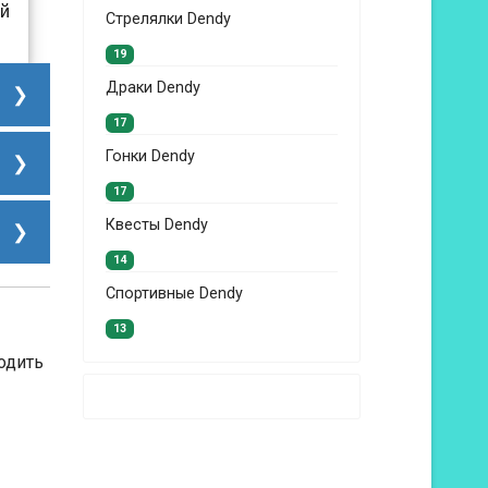
ий
Стрелялки Dendy
19
Драки Dendy
17
Гонки Dendy
17
Квесты Dendy
14
Спортивные Dendy
13
одить