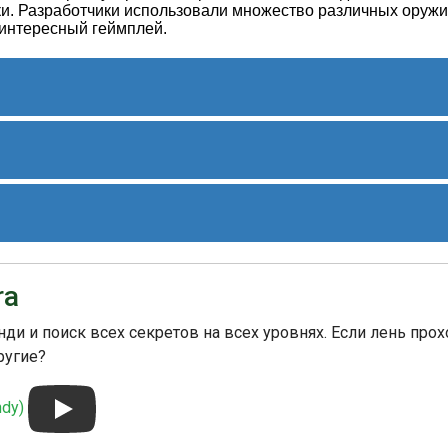
и. Разработчики использовали множество различных оруж
 интересный геймплей.
 уровня на главном экране.
удут отслеживаться --> 
тут
ярных игр для NES, и она получила высокие оценки
ку. Игра также стала популярна благодаря своей высокой
ra
оем. "Contra" имеет множество портов и продолжений для
тается одной из самых известных игр в жанре шутеров.
ди и поиск всех секретов на всех уровнях. Если лень прох
ругие?
ndy)