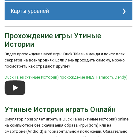
количество жизней.
История создания игры "Утиные Истории"
для Dendy началась в 1990 году, когда
Карты уровней
Бесконечные монеты
: На экране загрузки
Трек 2
компания Capcom получила права на
нажмите и удерживайте кнопки A, B и
создание игры по мотивам мультсериала
Select, затем нажмите Start. Если вы все
"Утиные Истории". Игра была выпущена
сделали правильно, у вас будет
на множестве платформ, включая Dendy.
бесконечное количество монет.
Прохождение игры Утиные
Игра получила положительные отзывы от
Истории
критиков и стала одной из самых
Трек 3
Уровень 1
популярных игр своего времени.
Видео прохождения всей игры Duck Tales на денди и поиск всех
секретов на всех уровнях. Если лень проходить самому, можно
посмотреть как страдают другие?
Уровень 2
Duck Tales (Утиные Истории) прохождение (NES, Famicom, Dendy)
Уровень 3
Утиные Истории играть Онлайн
Эмулятор позволяет играть в Duck Tales (Утиные Истории) online
на компьютере без скачивания образа игры (rom) или на
смартфоне (Android) в горизонтальном положении. Обязательно