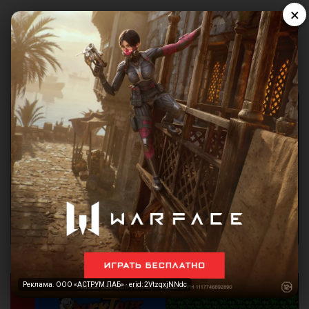
×
Реклама. ООО «АСТРУМ ЛАБ» · erid: 2VtzqxjNNdc
Реклама. ООО «АСТРУМ ЛАБ» · erid: 2VtzqxjNNdc