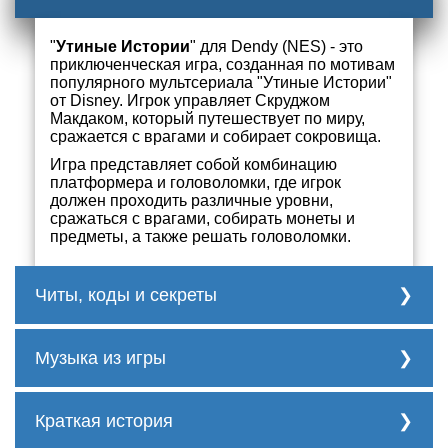
"
Утиные Истории
" для Dendy (NES) - это
приключенческая игра, созданная по мотивам
популярного мультсериала "Утиные Истории"
от Disney. Игрок управляет Скруджом
Макдаком, который путешествует по миру,
сражается с врагами и собирает сокровища.
Игра представляет собой комбинацию
платформера и головоломки, где игрок
должен проходить различные уровни,
сражаться с врагами, собирать монеты и
предметы, а также решать головоломки.
Читы, коды и секреты
Коды для игры "Утиные Истории" для
Dendy:
Музыка из игры
Бесконечные жизни:
На экране загрузки
Трек 1
нажмите и удерживайте кнопки A и B,
Краткая история
затем нажмите Start. Если вы все сделали
правильно, у вас будет бесконечное