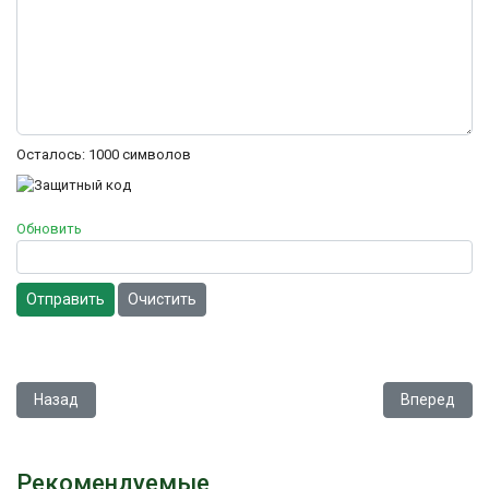
Осталось:
1000
символов
Обновить
Отправить
Очистить
Предыдущий: Contra Force
Следующий:
Назад
Вперед
Рекомендуемые