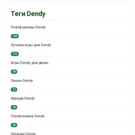
Теги Dendy
Платформеры Dendy
160
Лучшие игры для Dendy
115
Игры Dendy для двоих
69
Экшен Dendy
53
Аркада Dendy
36
Головоломка Dendy
24
Леталки Dendy