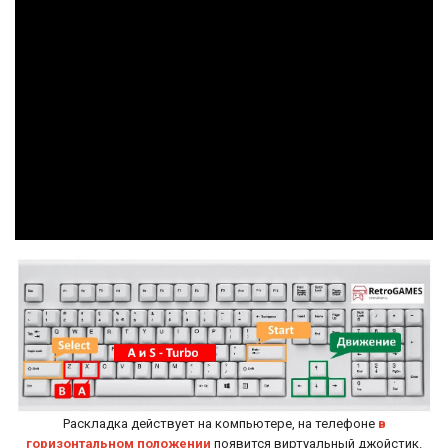
Раскладка действует на компьютере, на телефоне
в
горизонтальном положении
появится виртуальный джойстик.