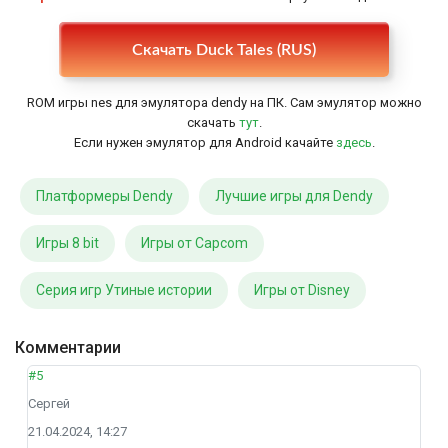
Настройки
Скачать Duck Tales (RUS)
ROM игры nes для эмулятора dendy на ПК. Сам эмулятор можно
скачать
тут
.
Если нужен эмулятор для Android качайте
здесь
.
Платформеры Dendy
Лучшие игры для Dendy
Игры 8 bit
Игры от Capcom
Серия игр Утиные истории
Игры от Disney
Комментарии
#5
Сергей
21.04.2024, 14:27