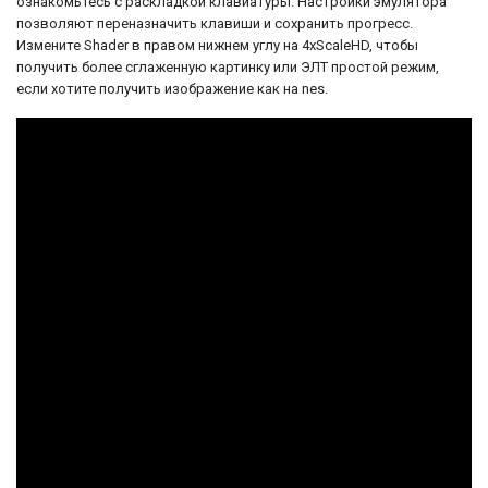
Уровень 4
ознакомьтесь с раскладкой клавиатуры. Настройки эмулятора
позволяют переназначить клавиши и сохранить прогресс.
Измените Shader в правом нижнем углу на 4xScaleHD, чтобы
получить более сглаженную картинку или ЭЛТ простой режим,
если хотите получить изображение как на nes.
Уровень 5
Уровень бонус