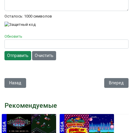
Осталось:
1000
символов
Обновить
Отправить
Очистить
Предыдущий: Sonic the Hedgehog 2
Следующий: 
Назад
Вперед
Рекомендуемые