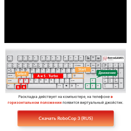
Раскладка действует на компьютере, на телефоне
в
горизонтальном положении
появится виртуальный джойстик.
Настройки
Скачать RoboCop 3 (RUS)