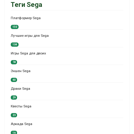
Теги Sega
Платформер Sega
150
Лучшие игры для Sega
104
Игры Sega для двоих
78
Экшен Sega
60
Драки Sega
29
Квесты Sega
23
Аркада Sega
16