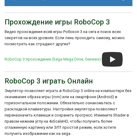
меню игры нажмите A, B, A, C, A, B, B, A, C,
A, B, B.
История создания "RoboCop 3"
Секретный уровень: На уровне 3, найдите
начинается в 1993 году, когда компания
здание с открытым окном, залезьте в окно
Прохождение игры RoboCop 3
Трек 2
Flying Edge получила права на создание
и найдите секретную комнату.
игры по лицензии фильма "RoboCop 3".
Видео прохождения всей игры Робокоп 3 на сега и поиск всех
Игра была разработана для нескольких
игровых платформ, включая Sega
секретов на всех уровнях. Если лень проходить самому, можно
Genesis, и была популярна среди
посмотреть как страдают другие?
поклонников фильма и жанра боевиков.
Трек 3
"RoboCop 3" получила разнообразные
RoboCop 3 прохождение (Sega Mega Drive, Genesis)
отзывы за ее геймплей, качество графики
и музыку, но в целом была оценена как
неплохая игра, которая соответствует
ожиданиям фанатов фильма.
RoboCop 3 играть Онлайн
Эмулятор позволяет играть в RoboCop 3 online на компьютере без
скачивания образа игры (rom) или на смартфоне (Android) в
горизонтальном положении. Обязательно ознакомьтесь с
раскладкой клавиатуры. Настройки эмулятора позволяют
переназначить клавиши и сохранить прогресс. Измените Shader в
правом нижнем углу на 4xScaleHD, чтобы получить более
сглаженную картинку или ЭЛТ простой режим, если хотите
получить изображение как на sega.