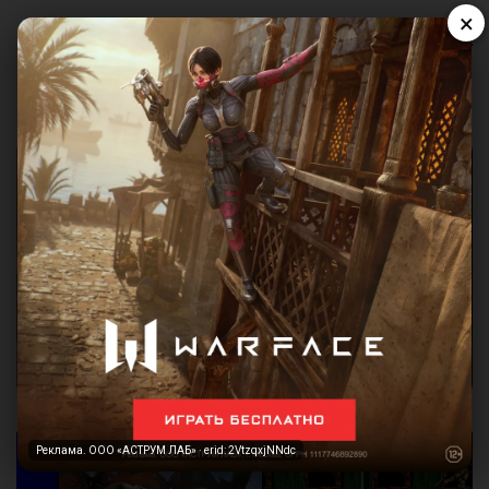
×
Реклама. ООО «АСТРУМ ЛАБ» · erid: 2VtzqxjNNdc
Реклама. ООО «АСТРУМ ЛАБ» · erid: 2VtzqxjNNdc