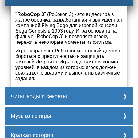
"
RoboCop 3
" (Робокоп 3) - это видеоигра в
жанре боевика, разработанная и выпущенная
компанией Flying Edge для игровой консоли
Sega Genesis в 1993 году. Игра основана на
фильме "RoboCop 3" и позволяет игроку
пережить некоторые моменты из фильма.
Игрок управляет Робокопом, который должен
бороться с преступностью и защищать
жителей Детройта. Игра содержит несколько
уровней, в каждом из которых игрок должен
сражаться с врагами и выполнять различные
задания.
Читы, коды и секреты
Коды и секреты для "RoboCop 3"
включают:
Музыка из игры
Код на бессмертие: В главном меню игры
Трек 1
нажмите A, B, A, C, A, B, B.
Краткая история
Код на бесконечные жизни: В главном