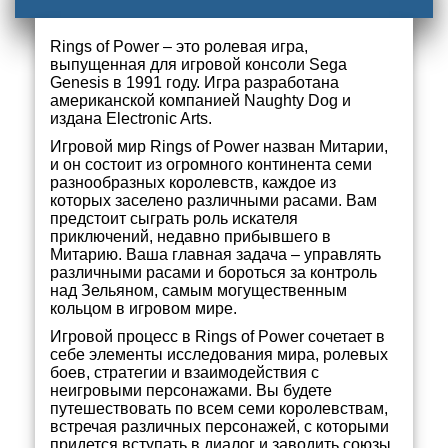
Rings of Power – это ролевая игра,
выпущенная для игровой консоли Sega
Genesis в 1991 году. Игра разработана
американской компанией Naughty Dog и
издана Electronic Arts.
Игровой мир Rings of Power назван Митарии,
и он состоит из огромного континента семи
разнообразных королевств, каждое из
которых заселено различными расами. Вам
предстоит сыграть роль искателя
приключений, недавно прибывшего в
Митарию. Ваша главная задача – управлять
различными расами и бороться за контроль
над Зельяном, самым могущественным
кольцом в игровом мире.
Игровой процесс в Rings of Power сочетает в
себе элементы исследования мира, ролевых
боев, стратегии и взаимодействия с
неигровыми персонажами. Вы будете
путешествовать по всем семи королевствам,
встречая различных персонажей, с которыми
придется вступать в диалог и заводить союзы.