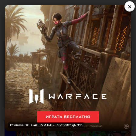
×
Реклама. ООО «АСТРУМ ЛАБ» · erid: 2VtzqxjNNdc
Реклама. ООО «АСТРУМ ЛАБ» · erid: 2VtzqxjNNdc