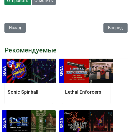
Отправить
Очистить
Предыдущий: Bugs Bunny in Double Trouble
Следующий
Назад
Вперед
Рекомендуемые
Sonic Spinball
Lethal Enforcers