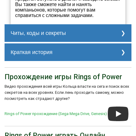
Вы также сможете найти и нанять
компаньонов, которые помогут вам
справиться с сложными задачами.
Читы, коды и секреты
Пока приставка выключена, на
контроллере 2 нажмите и удерживайте A,
Краткая история
B, C, Start, а на крестике направлений
установите на Down/Right; теперь
История создания игры началась в 1989
включите аппарат и увидите другой
году, когда компания Naughty Dog была
вступительный сюжет. :)
Прохождение игры Rings of Power
еще молодым стартапом и работала над
несколькими проектами. Однако их
Видео прохождения всей игры Кольца власти на сега и поиск всех
основатели, Энди Гэвиш и Джейсон
Рубин, были большими поклонниками
секретов на всех уровнях. Если лень проходить самому, можно
ролевых игр и хотели создать что-то
посмотреть как страдают другие?
особенное для Sega Genesis – консоли,
которая была очень популярна в то
Rings of Power прохождение (Sega Mega Drive, Genesis)
время.
Разработка Rings of Power была трудной и
неоднозначной. Команда сталкивалась с
Rings of Power играть Онлайн
проблемами и ограничениями консоли, а