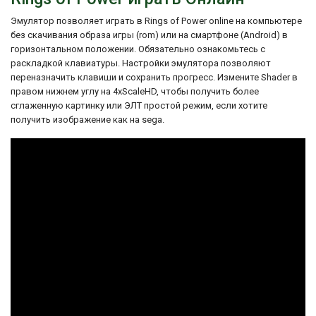
также с недофинансированием и
сжатыми сроками. Однако благодаря
Эмулятор позволяет играть в Rings of Power online на компьютере
упорству и таланту разработчиков игра
без скачивания образа игры (rom) или на смартфоне (Android) в
была выпущена и получила
горизонтальном положении. Обязательно ознакомьтесь с
положительные отзывы от критиков и
раскладкой клавиатуры. Настройки эмулятора позволяют
игроков.
переназначить клавиши и сохранить прогресс. Измените Shader в
Особенности Rings of Power включают
правом нижнем углу на 4xScaleHD, чтобы получить более
насыщенный игровой мир, яркую графику,
сглаженную картинку или ЭЛТ простой режим, если хотите
разнообразных персонажей и
получить изображение как на sega.
виртуальный язык, созданный специально
для этой игры. Она также отличается
своим непредсказуемым сюжетом и
возможностью выбора различных путей
развития истории, в зависимости от
ваших действий и решений.
Rings of Power стала одной из первых игр,
разработанных Naughty Dog, и считается
культовой игрой для Sega Genesis. Она
привлекает игроков своей глубокой
игровой механикой, увлекательным
сюжетом и уникальным игровым миром.