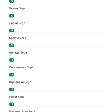
78
Экшен Sega
60
Драки Sega
29
Квесты Sega
23
Аркада Sega
16
Спортивные Sega
15
Стрелялки Sega
13
Гонки Sega
12
Головоломки Sega