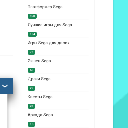
Платформер Sega
150
Лучшие игры для Sega
104
Игры Sega для двоих
78
Экшен Sega
60
Драки Sega
29
Квесты Sega
23
Аркада Sega
16