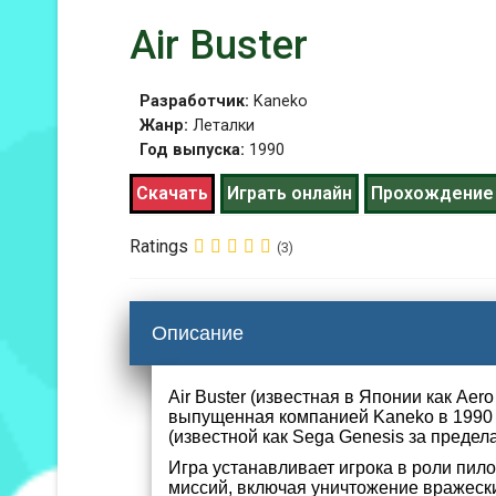
Air Buster
Разработчик:
Kaneko
Жанр:
Леталки
Год выпуска:
1990
Скачать
Играть онлайн
Прохождение
Ratings
(3)
Описание
Air Buster (известная в Японии как Aero
выпущенная компанией Kaneko в 1990 г
(известной как Sega Genesis за предел
Игра устанавливает игрока в роли пил
миссий, включая уничтожение вражеских