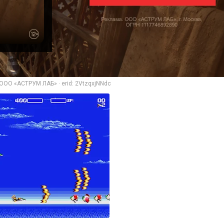
ООО «АСТРУМ ЛАБ» · erid: 2VtzqxjNNdc