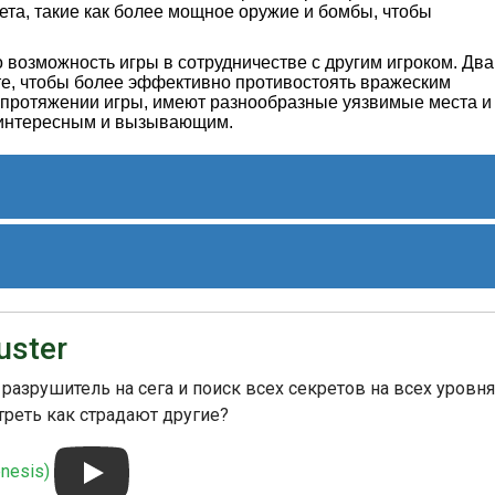
ета, такие как более мощное оружие и бомбы, чтобы
то возможность игры в сотрудничестве с другим игроком. Два
сте, чтобы более эффективно противостоять вражеским
а протяжении игры, имеют разнообразные уязвимые места и
й интересным и вызывающим.
я игрока 1 

я игрока 2 

 игрока 1 

 игрока 2 
ы благодаря своей динамичности, красочной графике и
 Air Buster стала известной в кругах поклонников
uster
а свой след в истории игровой индустрии.
ением для компании Kaneko, которая вошла в список
зрушитель на сега и поиск всех секретов на всех уровня
Air Buster продемонстрировала их способность создавать
треть как страдают другие?
мание поклонников стрелялок в жанре shoot 'em up. Игра
вания на различные платформы и настольных игровых
консольных коллекциях.
nesis)