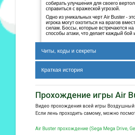
собирать улучшения для своего вертол
справиться с вражеской угрозой.
Одно из уникальных черт Air Buster - э
игрока могут охотиться на врагов вме
силам. Боссы, которые встречаются н
способы атаки, что делает каждый бо
Читы, коды и секреты
1 ACST-AAFT Бесконечный боезапас дл
Краткая история
2 ACYT-AAE0 Бесконечный боезапас дл
3 ACTA-AACJ Бесконечно кредитов для
4 ACZA-AABR Бесконечно кредитов для
Игра встретила положительные отзыв
захватывающей геймплейной механике.
Прохождение игры Air B
классических аркадных игр и оставил
Создание игры было великим достиж
Видео прохождения всей игры Воздушный ра
успешных разработчиков из Японии. 
Если лень проходить самому, можно посмо
увлекательные игры и привлекла вни
продолжает жить за счет ее портиро
автоматов, а также участия в ретро-
Air Buster прохождение (Sega Mega Drive, Ge