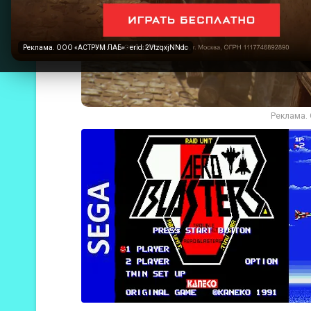
Реклама. ООО «АСТРУМ ЛАБ» · erid: 2VtzqxjNNdc
Реклама. 