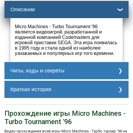
Описание
Micro Machines - Turbo Tournament '96
является видеоигрой, разработанной и
изданной компанией Codemasters для
игровой приставки SEGA. Эта игра появилась
в 1995 году и стала одной из наиболее
узнаваемых и популярных игр того времени.
Читы, коды и секреты
Секреты:
Турбо режим:
Краткая история
UP, DOWN, A, B, LEFT, RIGHT и затем
нажмите и удерживайте C. (В паузе)
История создания Micro Machines - Turbo
Tournament '96 связана с успехом
Сложная игра
Прохождение игры Micro Machines -
предыдущих игр серии Micro Machines.
LEFT, RIGHT, LEFT, RIGHT, UP, DOWN. По
Разработчики Codemasters решили
Turbo Tournament '96
окончании ввода кода нажмите и
улучшить и дополнить концепцию
удерживайте DOWN (В паузе)
первоначальной игры, чтобы предложить
Видео прохождения всей игры Micro Machines - Турбо турнир '96 на