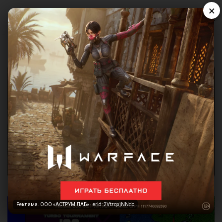
×
Реклама. ООО «АСТРУМ ЛАБ» · erid: 2VtzqxjNNdc
Реклама. ООО «АСТРУМ ЛАБ» · erid: 2VtzqxjNNdc