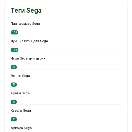
Теги Sega
Платформер Sega
150
Лучшие игры для Sega
104
Игры Sega для двоих
78
Экшен Sega
60
Драки Sega
29
Квесты Sega
23
Аркада Sega