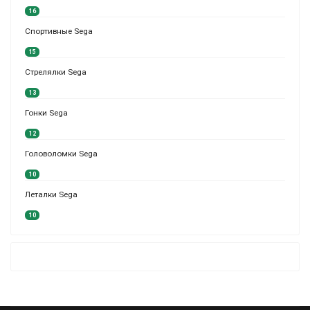
16
Спортивные Sega
15
Стрелялки Sega
13
Гонки Sega
12
Головоломки Sega
10
Леталки Sega
10