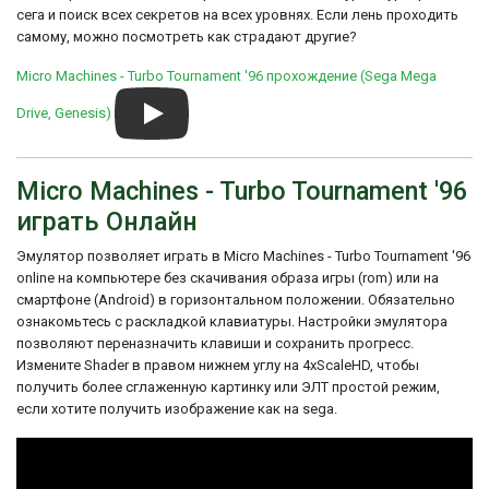
игрокам более захватывающий игровой
Очень сложная игра:
сега и поиск всех секретов на всех уровнях. Если лень проходить
опыт.
LEFT, DOWN, UP, DOWN, RIGHT, DOWN.
самому, можно посмотреть как страдают другие?
По окончании ввода кода, нажмите и
Одной из главных особенностей Micro
удерживайте A + DOWN (В паузе)
Machines - Turbo Tournament '96 является
Micro Machines - Turbo Tournament '96 прохождение (Sega Mega
его уникальный игровой механизм,
Пароли
основанный на миниатюрных игрушечных
Drive, Genesis)
Введите нижеследующие коды на экране
машинах. В игре игроки могут управлять
имен водителей — и Вы получите доступ к
различными видами игрушечных
нескольким дополнительным опциям.
машинок, таких как автомобили, гоночные
Micro Machines - Turbo Tournament '96
GUFTON NODROG HORDON ALCHIE
мотоциклы, вертолеты и даже настольные
игры. Каждая машина обладает своими
играть Онлайн
особенностями и характеристиками.
Эмулятор позволяет играть в Micro Machines - Turbo Tournament '96
В Micro Machines - Turbo Tournament '96
online на компьютере без скачивания образа игры (rom) или на
игрокам предлагается полноценный
смартфоне (Android) в горизонтальном положении. Обязательно
однопользовательский режим, в котором
они могут пройти серию гоночных трасс и
ознакомьтесь с раскладкой клавиатуры. Настройки эмулятора
соревноваться с компьютерными
позволяют переназначить клавиши и сохранить прогресс.
противниками. Игра также поддерживает
Измените Shader в правом нижнем углу на 4xScaleHD, чтобы
многопользовательский режим, в котором
получить более сглаженную картинку или ЭЛТ простой режим,
игроки могут соревноваться друг с другом
если хотите получить изображение как на sega.
на разделенном экране или через сетевую
игру. Это позволяет игрокам
наслаждаться захватывающими
гоночными соревнованиями с друзьями и