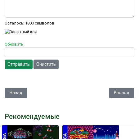
Осталось:
1000
символов
Обновить
Отправить
Очистить
Предыдущий: Fido Dido
Следующий: D
Назад
Вперед
Рекомендуемые