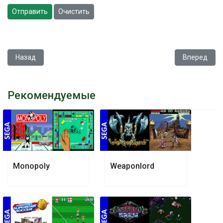
Отправить
Очистить
Предыдущий: Snake Rattle 'n' Roll
Следующий: 
Назад
Вперед
Рекомендуемые
Monopoly
Weaponlord