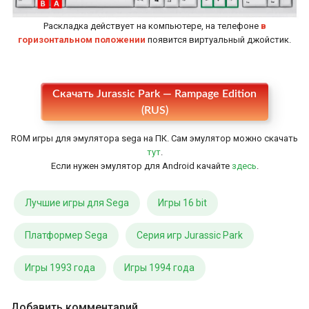
Раскладка действует на компьютере, на телефоне
в
горизонтальном положении
появится виртуальный джойстик.
Настройки
Скачать Jurassic Park — Rampage Edition
(RUS)
ROM игры для эмулятора sega на ПК. Сам эмулятор можно скачать
тут
.
Если нужен эмулятор для Android качайте
здесь
.
Лучшие игры для Sega
Игры 16 bit
Платформер Sega
Серия игр Jurassic Park
Игры 1993 года
Игры 1994 года
Добавить комментарий