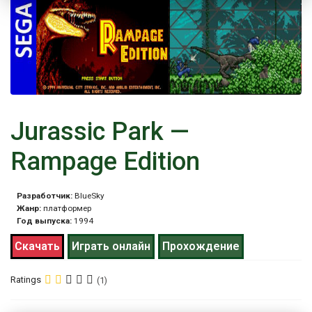
Jurassic Park —
Rampage Edition
Разработчик:
BlueSky
Жанр:
платформер
Год выпуска:
1994
Скачать
Играть онлайн
Прохождение
Ratings
(1)