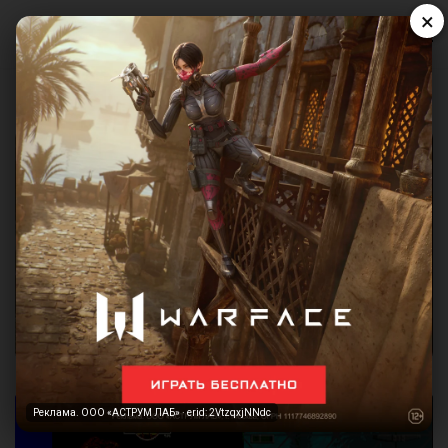
×
Реклама. ООО «АСТРУМ ЛАБ» · erid: 2VtzqxjNNdc
Реклама. ООО «АСТРУМ ЛАБ» · erid: 2VtzqxjNNdc