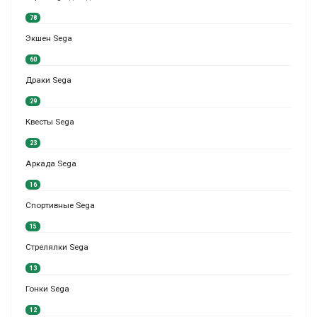
78
Экшен Sega
60
Драки Sega
29
Квесты Sega
23
Аркада Sega
16
Спортивные Sega
15
Стрелялки Sega
13
Гонки Sega
12