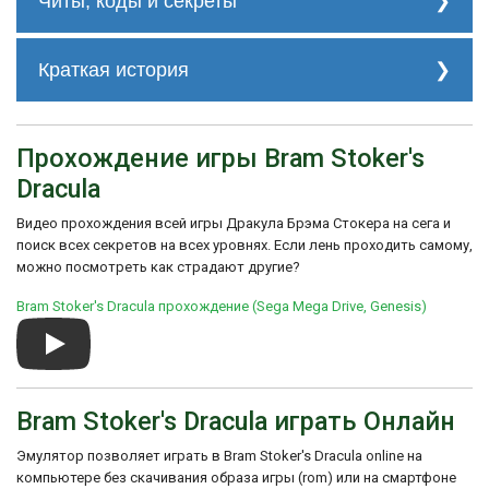
Читы, коды и секреты
нет
Краткая история
Разработкой игры занималась компания
Psygnosis, известная своими
Прохождение игры Bram Stoker's
качественными и зрелищными играми на
тот период. Они стремились воссоздать
Dracula
атмосферу романа и захватывающие
моменты истории на игровом экране.
Видео прохождения всей игры Дракула Брэма Стокера на сега и
Команда разработчиков уделяла
поиск всех секретов на всех уровнях. Если лень проходить самому,
внимание деталям, включая оформление
можно посмотреть как страдают другие?
уровней, графику и музыку, чтобы
полностью погрузить игрока в мрачный и
Bram Stoker's Dracula прохождение (Sega Mega Drive, Genesis)
ужасающий мир Дракулы.
Игра получила положительные отзывы
критиков и набрала значительную
популярность среди игроков Sega
Genesis. Она бросает вызов игрокам,
Bram Stoker's Dracula играть Онлайн
предлагая захватывающие битвы и
захватывающие моменты, а также
Эмулятор позволяет играть в Bram Stoker's Dracula online на
интересные головоломки и тайны,
компьютере без скачивания образа игры (rom) или на смартфоне
которые нужно разгадать.