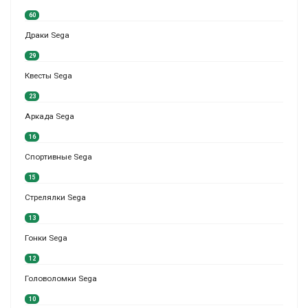
60
Драки Sega
29
Квесты Sega
23
Аркада Sega
16
Спортивные Sega
15
Стрелялки Sega
13
Гонки Sega
12
Головоломки Sega
10