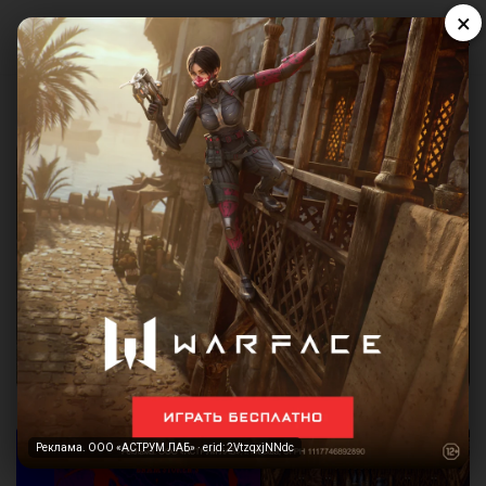
×
Реклама. ООО «АСТРУМ ЛАБ» · erid: 2VtzqxjNNdc
Реклама. ООО «АСТРУМ ЛАБ» · erid: 2VtzqxjNNdc