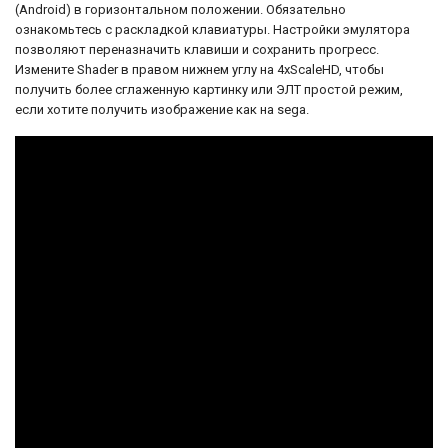
(Android) в горизонтальном положении. Обязательно
Bram Stoker's Dracula на Sega Genesis
ознакомьтесь с раскладкой клавиатуры. Настройки эмулятора
продолжает оставаться памятным и
позволяют переназначить клавиши и сохранить прогресс.
любимым тайтлом для фанатов
Измените Shader в правом нижнем углу на 4xScaleHD, чтобы
классической литературы и любителей
получить более сглаженную картинку или ЭЛТ простой режим,
хоррор-игр. Она позволяет погрузиться в
если хотите получить изображение как на sega.
мрачный и зловещий мир романа и
испытать ужасы, присущие легендарному
графу Дракуле.