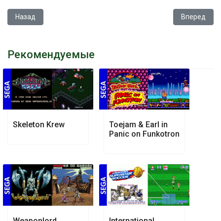
Предыдущий: Art of Fighting
Следующий: 
Назад
Вперед
Рекомендуемые
Skeleton Krew
Toejam & Earl in
Panic on Funkotron
Weaponlord
International