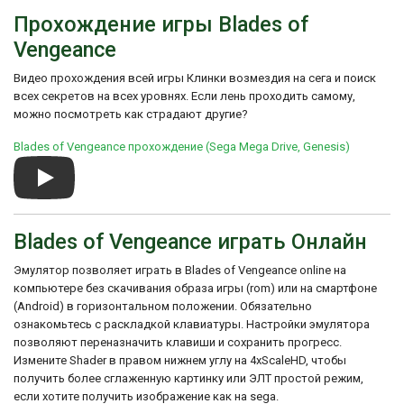
является типичным для платформеров
Прохождение игры Blades of
того времени. Игроки могут выбирать
одного из трех доступных героев и пройти
Vengeance
через разнообразные уровни, сражаясь с
врагами и собирая различные предметы и
Видео прохождения всей игры Клинки возмездия на сега и поиск
бонусы. Каждый герой имеет уникальные
всех секретов на всех уровнях. Если лень проходить самому,
способности и оружие, что добавляет
можно посмотреть как страдают другие?
разнообразия в игровой процесс.
Blades of Vengeance получила
Blades of Vengeance прохождение (Sega Mega Drive, Genesis)
положительные отзывы за свою графику,
звуковое сопровождение и игровую
механику. Она стала популярной среди
поклонников платформеров и внесла
свой вклад в развитие жанра на Sega
Blades of Vengeance играть Онлайн
Genesis.
Эмулятор позволяет играть в Blades of Vengeance online на
компьютере без скачивания образа игры (rom) или на смартфоне
(Android) в горизонтальном положении. Обязательно
ознакомьтесь с раскладкой клавиатуры. Настройки эмулятора
позволяют переназначить клавиши и сохранить прогресс.
Измените Shader в правом нижнем углу на 4xScaleHD, чтобы
получить более сглаженную картинку или ЭЛТ простой режим,
если хотите получить изображение как на sega.