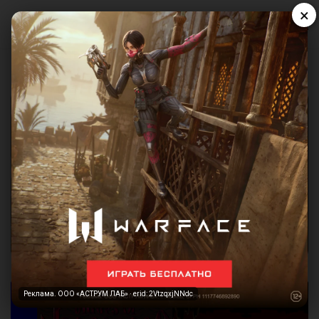
×
Реклама. ООО «АСТРУМ ЛАБ» · erid: 2VtzqxjNNdc
Реклама. ООО «АСТРУМ ЛАБ» · erid: 2VtzqxjNNdc