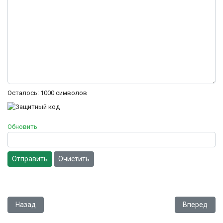
Осталось:
1000
символов
Обновить
Отправить
Очистить
Предыдущий: Judge Dredd - The Movie
Следующий:
Назад
Вперед