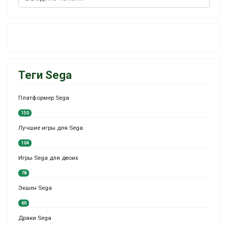
Теги Sega
Платформер Sega
150
Лучшие игры для Sega
104
Игры Sega для двоих
78
Экшен Sega
60
Драки Sega