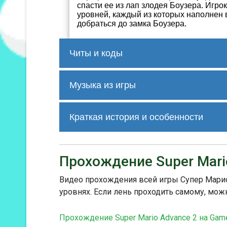
спасти ее из лап злодея Боузера. Игр
уровней, каждый из которых наполнен 
добраться до замка Боузера.
Читы и коды
Что касается секретов и кодов, вот н
Super Mario World:
Музыка из игры
Разблокируйте Звездную дорогу:
с
Трек 1
Звездную дорогу, секретную зону с 
Краткая история и особенности
Измените цвет Йоши:
В начале люб
(L + R + A) и нажмите Select, чтобы 
В Super Mario World представлено н
Дополнительные жизни:
На уровне 
возможность ездить верхом на Йоши,
скрытый блок, содержащий гриб, увел
Трек 2
совершать прыжки и откладывать яйц
Прохождение Super Mari
войдите снова
такие как Супер Гриб, Огненный цве
способностями.
Видео прохождения всей игры Супер Марио 
В игре представлена нелинейная ка
уровнях. Если лень проходить самому, мож
различные пути и уровни для исслед
Трек 3
включая секретные выходы, которые
карте.
Прохождение Super Mario Advance 2 на Gam