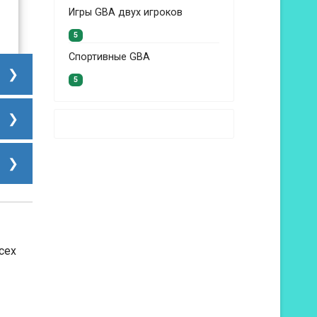
Игры GBA двух игроков
5
Спортивные GBA
5
сех