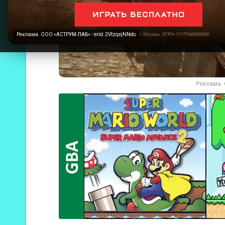
Реклама. ООО «АСТРУМ ЛАБ» · erid: 2VtzqxjNNdc
Реклама. 