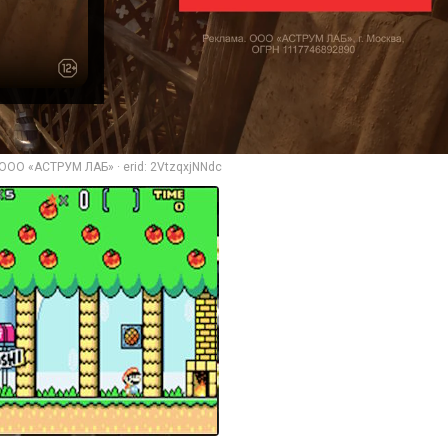
ООО «АСТРУМ ЛАБ» · erid: 2VtzqxjNNdc