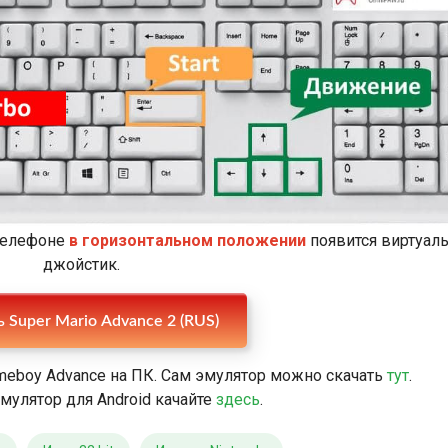
 телефоне
в горизонтальном положении
появится виртуал
джойстик.
Скачать Super Mario Advance 2 (RUS)
meboy Advance на ПК. Сам эмулятор можно скачать
тут
.
мулятор для Android качайте
здесь
.