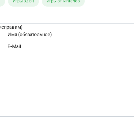
o
Игры 32 bit
Игры от Nintendo
исправим)
Имя (обязательное)
E-Mail