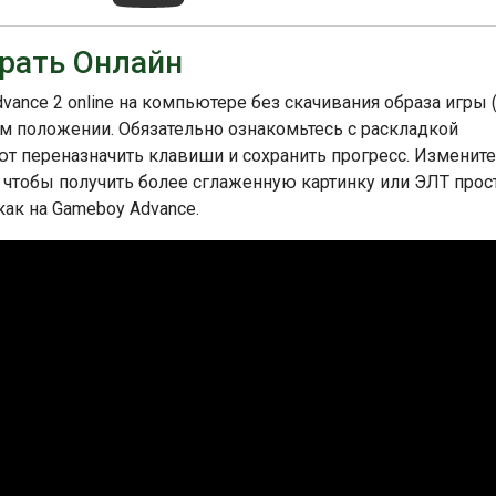
Mario Advance 2: Super Mario World, то она была
мандой, которая отвечала за оригинальный Super Mario
е стартового названия для GBA и имела целью познакомить
грать Онлайн
иром Super Mario. Super Mario Advance 2: Super Mario
за свой строгий платформер, запоминающийся дизайн
dvance 2 online на компьютере без скачивания образа игры 
ые эффекты. Она остается любимой игрой во франшизе
ном положении. Обязательно ознакомьтесь с раскладкой
ют переназначить клавиши и сохранить прогресс. Измените
, чтобы получить более сглаженную картинку или ЭЛТ прос
как на Gameboy Advance.