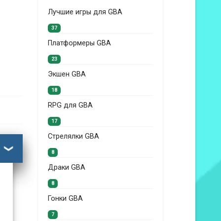
Лучшие игры для GBA
37
Платформеры GBA
23
Экшен GBA
18
RPG для GBA
17
Стрелялки GBA
8
Драки GBA
8
Гонки GBA
7