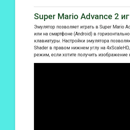
Что касается истории создания Super 
разработана Nintendo EAD, той же ко
World. Игра была создана в качеств
Super Mario Advance 2 и
новое поколение игроков с любимым м
World получила признание критиков 
Эмулятор позволяет играть в Super Mario A
уровней и очаровательные визуальн
или на смартфоне (Android) в горизонталь
Mario и выдающейся игрой на GBA.
клавиатуры. Настройки эмулятора позволя
Shader в правом нижнем углу на 4xScaleHD
режим, если хотите получить изображение 