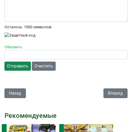
Осталось:
1000
символов
Обновить
Отправить
Очистить
Предыдущий: Kingdom Hearts - Chain of Memories
Следующий
Назад
Вперед
Рекомендуемые