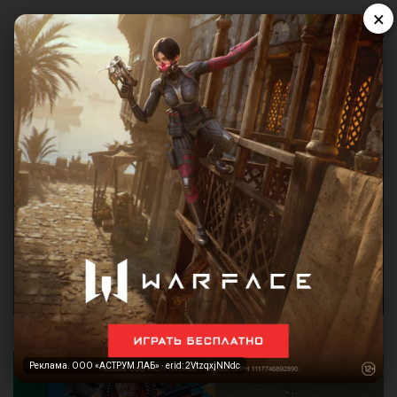
×
Реклама. ООО «АСТРУМ ЛАБ» · erid: 2VtzqxjNNdc
Реклама. ООО «АСТРУМ ЛАБ» · erid: 2VtzqxjNNdc