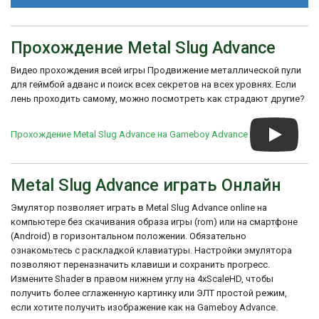
История создания игры Metal Slug
Advance началась после успеха
оригинальной Metal Slug на аркадных
Прохождение Metal Slug Advance
автоматах и домашних консолях.
Разработчики решили портировать игру
Видео прохождения всей игры Продвижение металлической пули
на портативную консоль GBA, чтобы
для геймбой адванс и поиск всех секретов на всех уровнях. Если
предложить игрокам возможность
лень проходить самому, можно посмотреть как страдают другие?
насладиться этой популярной серией
везде, где они находятся.
Прохождение Metal Slug Advance на Gameboy Advance
Однако, Metal Slug Advance не является
полноценным продолжением
оригинальной игры. Она включает новые
уровни, оружие и врагов, но сюжет
Metal Slug Advance играть Онлайн
основан на событиях предыдущих игр
серии. Игрок будет бороться с врагами и
Эмулятор позволяет играть в Metal Slug Advance online на
спасать заложников на протяжении
компьютере без скачивания образа игры (rom) или на смартфоне
различных уровней, включая джунгли,
(Android) в горизонтальном положении. Обязательно
туннели и боевые корабли.
ознакомьтесь с раскладкой клавиатуры. Настройки эмулятора
Metal Slug Advance получила
позволяют переназначить клавиши и сохранить прогресс.
положительные отзывы от критиков за ее
Измените Shader в правом нижнем углу на 4xScaleHD, чтобы
веселый геймплей, красочную графику и
получить более сглаженную картинку или ЭЛТ простой режим,
исполнение в стиле ретро. Игра
если хотите получить изображение как на Gameboy Advance.
предлагает увлекательное и быстрое