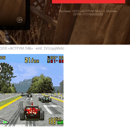
ООО «АСТРУМ ЛАБ» · erid: 2VtzqxjNNdc