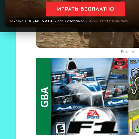
Реклама. ООО «АСТРУМ ЛАБ» · erid: 2VtzqxjNNdc
Реклама. 