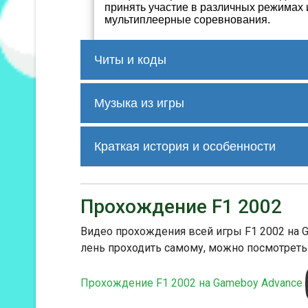
принять участие в различных режимах 
мультиплеерные соревнования.
Читы и коды
нет
Музыка из игры
Трек 1
Краткая история и особенности
F1 2002 для GBA была разработана и 
была одной из первых гоночных игр,
Трек 2
консоли GBA. Игра получила положит
Прохождение F1 2002
аутентичность, позволяющую игрокам
среди фанатов гоночных игр и люби
Видео прохождения всей игры F1 2002 на G
лень проходить самому, можно посмотреть
Трек 3
Прохождение F1 2002 на Gameboy Advance