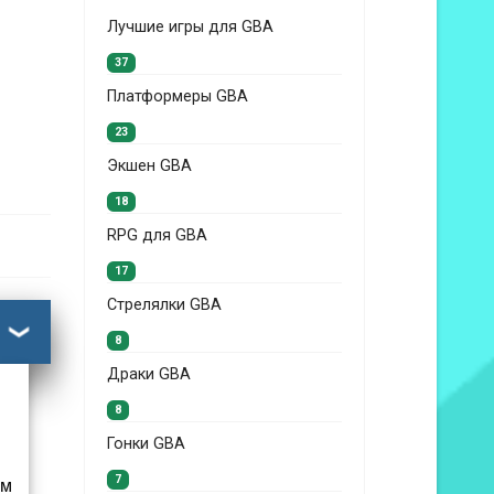
Лучшие игры для GBA
37
Платформеры GBA
23
Экшен GBA
18
RPG для GBA
17
Стрелялки GBA
8
Драки GBA
8
Гонки GBA
7
ем