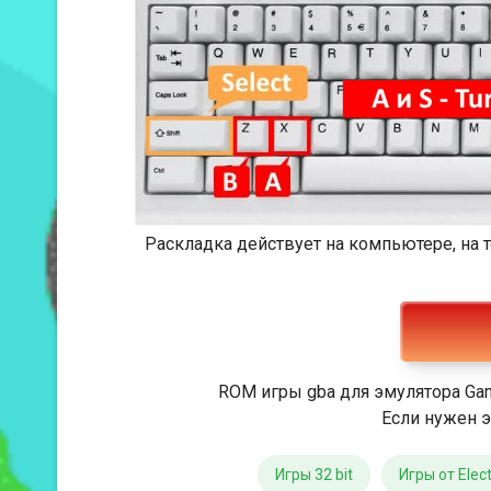
Раскладка действует на компьютере, на
ROM игры gba для эмулятора Ga
Если нужен э
Игры 32 bit
Игры от Elect