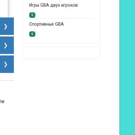
Игры GBA двух игроков
5
Спортивные GBA
5
ли