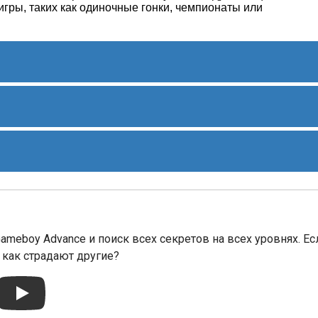
игры, таких как одиночные гонки, чемпионаты или
выпущена компанией Electronic Arts (EA) в 2002 году. Она
 основанных на Формуле-1, доступных для портативной
ельные отзывы за свою графику, геймплей и
 погрузиться в мир Формулы-1. F1 2002 стала популярной
телей Формулы-1.
ameboy Advance и поиск всех секретов на всех уровнях. Ес
 как страдают другие?