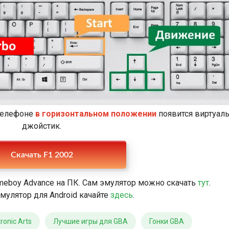
 телефоне
в горизонтальном положении
появится виртуал
джойстик.
Скачать F1 2002
meboy Advance на ПК. Сам эмулятор можно скачать
тут
.
мулятор для Android качайте
здесь
.
ronic Arts
Лучшие игры для GBA
Гонки GBA