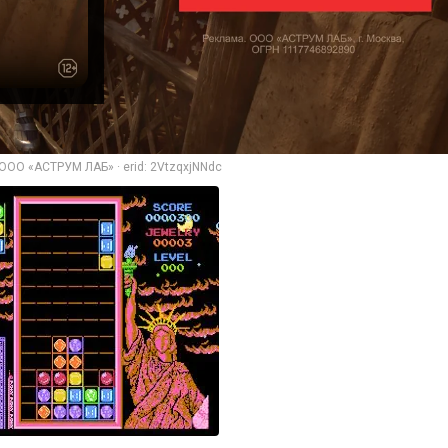
ООО «АСТРУМ ЛАБ» · erid: 2VtzqxjNNdc