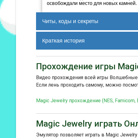
освобождали место для новых камней. Ц
Читы, коды и секреты
нет
Краткая история
Magic Jewelry была одной из первых
отзывы от игроков. Уникальная меха
Прохождение игры Magic
среди любителей головоломок.
Хотя Magic Jewelry не была широко и
Видео прохождения всей игры Волшебные у
в Японии и других азиатских страна
Если лень проходить самому, можно посмо
разных регионах.
В целом, Magic Jewelry – это увлека
захватывающую игровую механику.
Magic Jewelry прохождение (NES, Famicom, 
Magic Jewelry играть Он
Эмулятор позволяет играть в Magic Jewelry