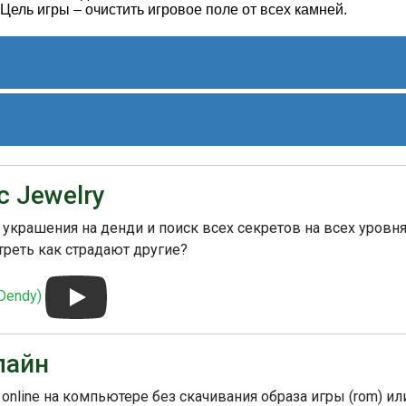
ель игры – очистить игровое поле от всех камней.
 игр своего жанра на NES и получила положительные
ника игры и простота управления сделали ее популярной
 Jewelry
звестной игрой в западных странах, она стала популярной
крашения на денди и поиск всех секретов на всех уровня
х. Игра была переведена на различные языки и выпущена в
треть как страдают другие?
тельная головоломка, которая предлагает игрокам простую и
Dendy)
лайн
 online на компьютере без скачивания образа игры (rom) ил