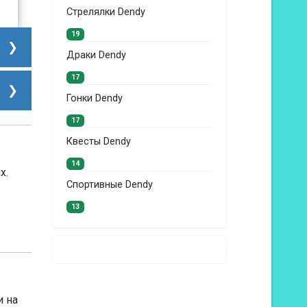
Стрелялки Dendy
19
Драки Dendy
17
Гонки Dendy
17
Квесты Dendy
14
х.
Спортивные Dendy
13
и на