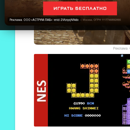
Реклама. ООО «АСТРУМ ЛАБ» · erid: 2VtzqxjNNdc
Реклама. 