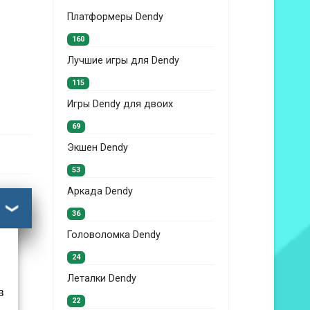
Платформеры Dendy
160
Лучшие игры для Dendy
115
Игры Dendy для двоих
69
Экшен Dendy
53
Аркада Dendy
36
Головоломка Dendy
24
Леталки Dendy
в
22