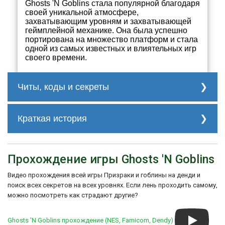
Ghosts 'N Goblins стала популярной благодаря
своей уникальной атмосфере,
захватывающим уровням и захватывающей
геймплейной механике. Она была успешно
портирована на множество платформ и стала
одной из самых известных и влиятельных игр
своего времени.
Читы, коды и секреты
Скрытые титры:
Пройдите игру 2 раза и во время второй
Краткая история
концовки нажмите "А, В, ↑, ↓, A, B, ←, →".
История создания Ghosts 'N Goblins
Выбор уровня:
началась с идеи Хироюки Макамото,
Зажать "→" и нажать "В" три раза, после
Прохождение игры Ghosts 'N Goblins
главного дизайнера игры. Он хотел
чего отпустите "→". Затем нажмите "↑, В,
создать игру, которая была бы сложной и
B, B, ←, B, B, В, ↓, B, B, В, Start". После
Видео прохождения всей игры Призраки и гоблины на денди и
вызывающей, чтобы игроки могли
чего выбирайте уровень клавишами "А" и
испытать настоящий вызов. Макамото
поиск всех секретов на всех уровнях. Если лень проходить самому,
"В".
также хотел добавить в игру элементы
можно посмотреть как страдают другие?
фэнтези и ужаса, чтобы создать
атмосферу напряжения и страха.
Ghosts 'N Goblins прохождение (NES, Famicom, Dendy)