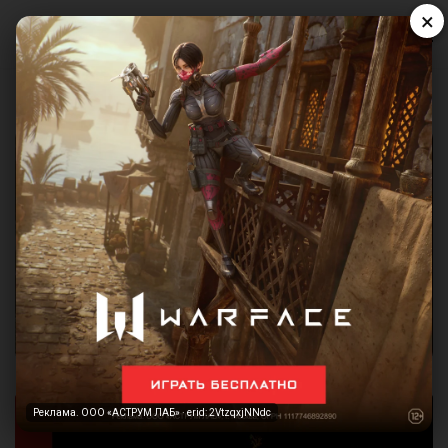
×
Реклама. ООО «АСТРУМ ЛАБ» · erid: 2VtzqxjNNdc
Реклама. ООО «АСТРУМ ЛАБ» · erid: 2VtzqxjNNdc