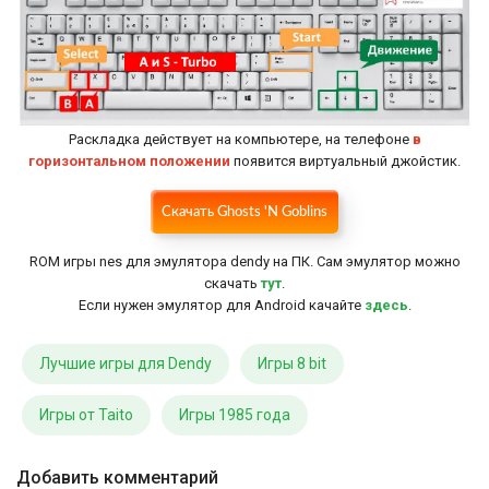
Раскладка действует на компьютере, на телефоне
в
горизонтальном положении
появится виртуальный джойстик.
Скачать Ghosts 'N Goblins
Настройки
ROM игры nes для эмулятора dendy на ПК. Сам эмулятор можно
скачать
тут
.
Если нужен эмулятор для Android качайте
здесь
.
Лучшие игры для Dendy
Игры 8 bit
Игры от Taito
Игры 1985 года
Добавить комментарий