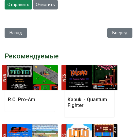
Отправить
Очистить
Предыдущий: Star Wars - The Empire Strikes Back
Следующий: S
Назад
Вперед
Рекомендуемые
R.C. Pro-Am
Kabuki - Quantum
Fighter