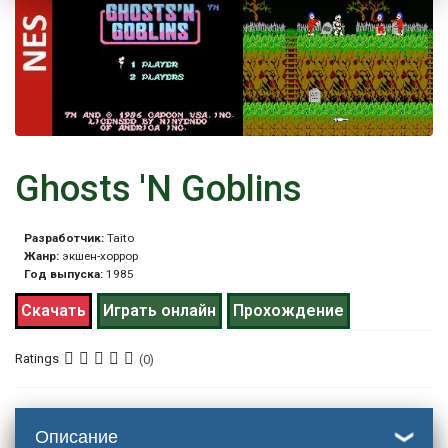
Ghosts 'N Goblins
Разработчик:
Taito
Жанр:
экшен-хоррор
Год выпуска:
1985
Скачать
Играть онлайн
Прохождение
Ratings
(0)
Описание