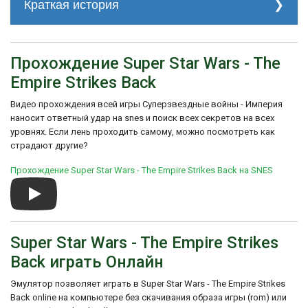
Нажмите X, Y, B(3), X, A, Y(2), B, A, X, Y на
Краткая история
экране выбора игры. Дарт Вейдер скажет
"impressive" в качестве подтверждения
История создания: Super Star Wars: The
правильности ввода секретного кода.
Empire Strikes Back была разработана
Нажмите Start прежде чем
компанией LucasArts и выпущена в 1993
Прохождение Super Star Wars - The
демонстрационный режим начнется.
году. Игра получила положительные
Empire Strikes Back
отзывы за свою графику, звуковое
Семь продолжений:
сопровождение и верность фильму
Быстро нажмите X, Y, A, B, X(2) на
Видео прохождения всей игры Суперзвездные войны - Империя
"Империя наносит ответный удар".
титульном экране. Звук подтвердит
наносит ответный удар на snes и поиск всех секретов на всех
правильность ввода секретного кода.
уровнях. Если лень проходить самому, можно посмотреть как
страдают другие?
Прохождение Super Star Wars - The Empire Strikes Back на SNES
Super Star Wars - The Empire Strikes
Back играть Онлайн
Эмулятор позволяет играть в Super Star Wars - The Empire Strikes
Back online на компьютере без скачивания образа игры (rom) или