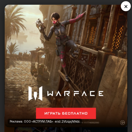
×
Реклама. ООО «АСТРУМ ЛАБ» · erid: 2VtzqxjNNdc
Реклама. ООО «АСТРУМ ЛАБ» · erid: 2VtzqxjNNdc