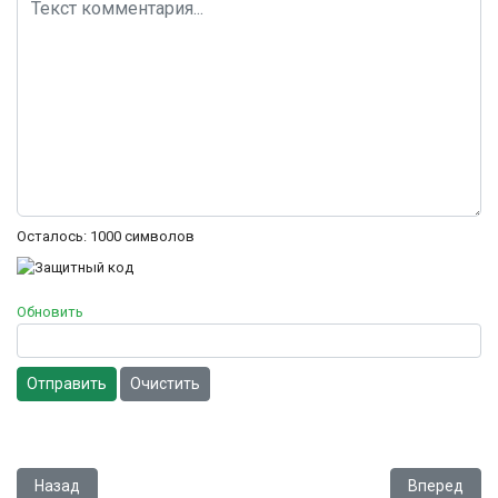
Осталось:
1000
символов
Обновить
Отправить
Очистить
Предыдущий: Cybernator
Следующий: 
Назад
Вперед