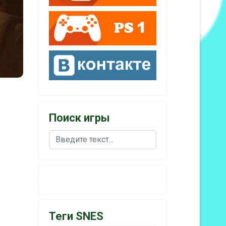
Поиск игры
Поиск
Теги SNES