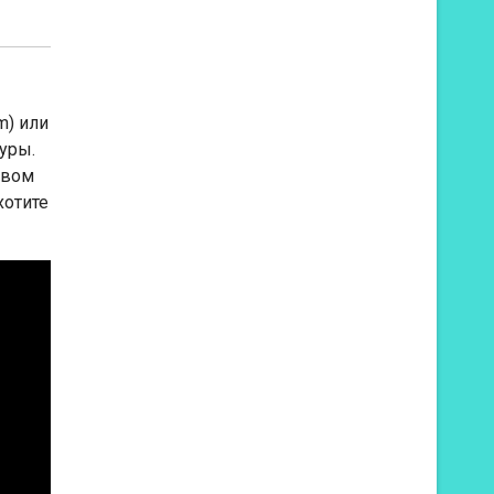
m) или
уры.
авом
хотите