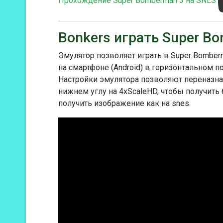
Прохождение Super Bomberman 3 на SNES
Super Bomberman 3 стал одним из с
на SNES, и с течением времени стал 
продолжение в виде других частей 
Bonkers играть Super B
Эмулятор позволяет играть в Super Bomberm
на смартфоне (Android) в горизонтальном 
Настройки эмулятора позволяют переназнач
нижнем углу на 4xScaleHD, чтобы получить
получить изображение как на snes.