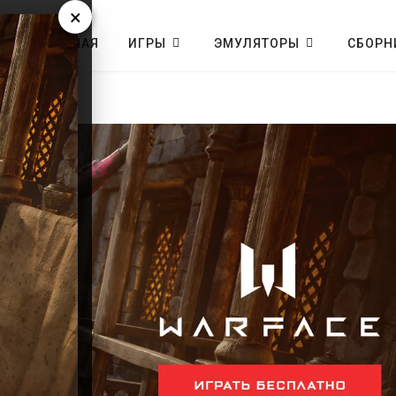
×
ГЛАВНАЯ
ИГРЫ
ЭМУЛЯТОРЫ
СБОРН