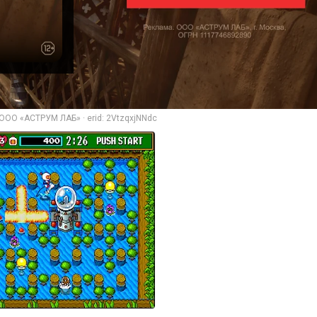
ООО «АСТРУМ ЛАБ» · erid: 2VtzqxjNNdc