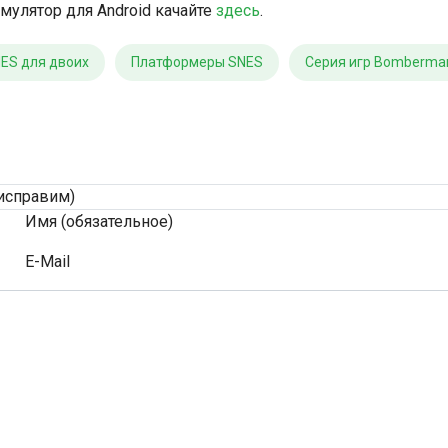
мулятор для Android качайте
здесь
.
ES для двоих
Платформеры SNES
Серия игр Bomberma
исправим)
Имя (обязательное)
E-Mail