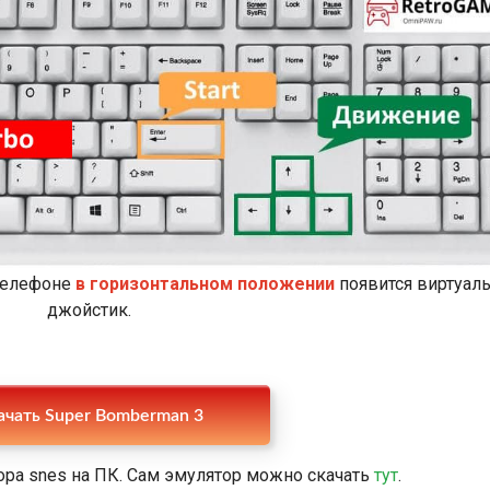
 телефоне
в горизонтальном положении
появится виртуал
джойстик.
ачать Super Bomberman 3
ра snes на ПК. Сам эмулятор можно скачать
тут
.