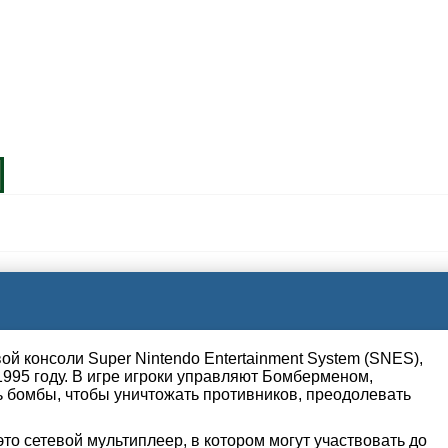
вой консоли Super Nintendo Entertainment System (SNES),
995 году. В игре игроки управляют Бомберменом,
 бомбы, чтобы уничтожать противников, преодолевать
то сетевой мультиплеер, в котором могут участвовать до