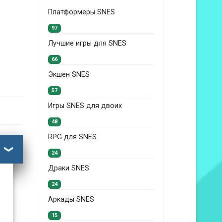
Платформеры SNES
97
Лучшие игры для SNES
66
Экшен SNES
57
Игры SNES для двоих
48
RPG для SNES
24
Драки SNES
24
Аркады SNES
15