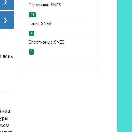
Стрелялки SNES
11
Гонки SNES
4
Спортивные SNES
1
и лень
) или
уры.
авом