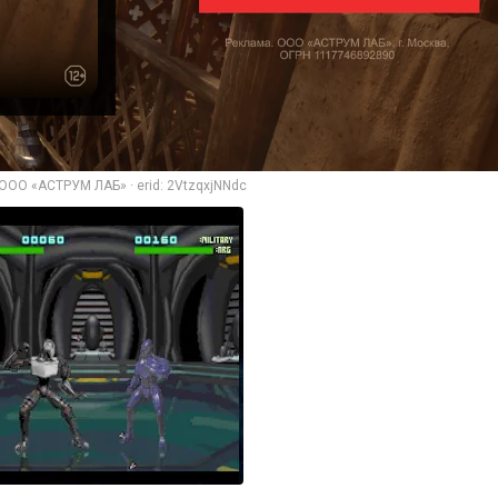
ООО «АСТРУМ ЛАБ» · erid: 2VtzqxjNNdc