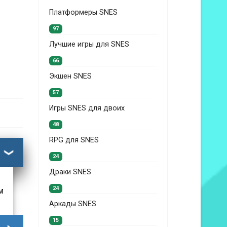
Платформеры SNES
97
Лучшие игры для SNES
66
Экшен SNES
57
Игры SNES для двоих
48
RPG для SNES
24
Драки SNES
24
м
Аркады SNES
15