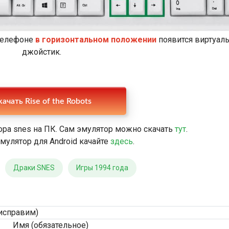
 телефоне
в горизонтальном положении
появится виртуал
джойстик.
ачать Rise of the Robots
ра snes на ПК. Сам эмулятор можно скачать
тут
.
мулятор для Android качайте
здесь
.
Драки SNES
Игры 1994 года
исправим)
Имя (обязательное)