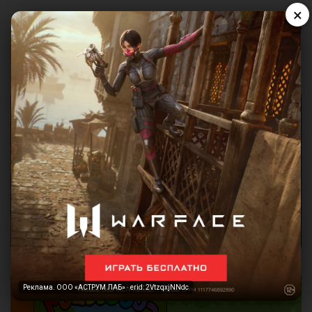
×
Реклама. ООО «АСТРУМ ЛАБ» · erid: 2VtzqxjNNdc
Реклама. ООО «АСТРУМ ЛАБ» · erid: 2VtzqxjNNdc