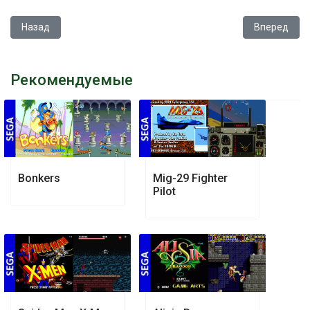
Предыдущий: Scooby-Doo
Следующий: 
Назад
Вперед
Рекомендуемые
Bonkers
Mig-29 Fighter
Pilot