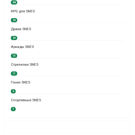
48
RPG для SNES
24
Драки SNES
24
Аркады SNES
15
Стрелялки SNES
11
Гонки SNES
4
Спортивные SNES
1