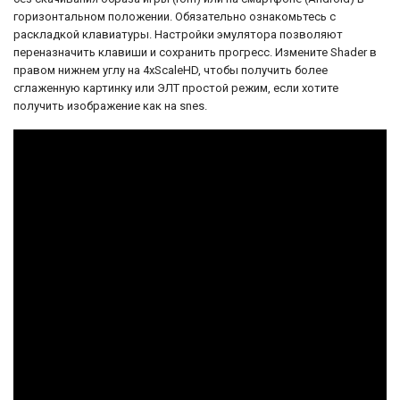
некоторые другие. На русском языке игра
горизонтальном положении. Обязательно ознакомьтесь с
не была выпущена официально, но
раскладкой клавиатуры. Настройки эмулятора позволяют
варианты с русским переводом могут
переназначить клавиши и сохранить прогресс. Измените Shader в
быть доступны в виде неофициальных
правом нижнем углу на 4xScaleHD, чтобы получить более
ром-файлов или эмуляторов игровой
сглаженную картинку или ЭЛТ простой режим, если хотите
приставки.
получить изображение как на snes.