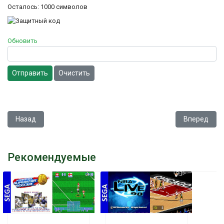
Осталось:
1000
символов
Обновить
Отправить
Очистить
Предыдущий: Megaman - The Wily Wars
Следующий:
Назад
Вперед
Рекомендуемые