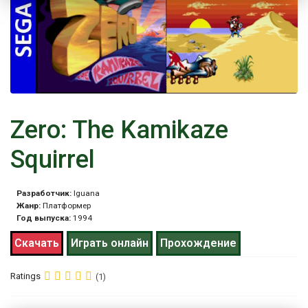
Zero: The Kamikaze
Squirrel
Разработчик:
Iguana
Жанр:
Платформер
Год выпуска:
1994
Скачать
Играть онлайн
Прохождение
Ratings
(1)