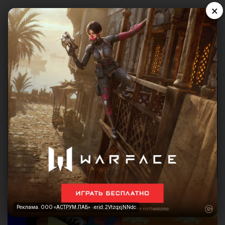
×
Реклама. ООО «АСТРУМ ЛАБ» · erid: 2VtzqxjNNdc
Реклама. ООО «АСТРУМ ЛАБ» · erid: 2VtzqxjNNdc