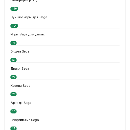
150
Лучшие игры для Sega
104
Игры Sega для двоих
78
Экшен Sega
60
Драки Sega
29
Квесты Sega
23
Аркада Sega
16
Спортивные Sega
15