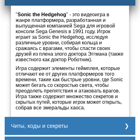
"
Sonic the Hedgehog
" - это видеоигра в
жанре платформера, разработанная и
выпущенная компанией Sega для игровой
консоли Sega Genesis в 1991 году. Игрок
играет за Sonic the Hedgehog, исследуя
различные уровни, собирая кольца и
сражаясь с врагами, чтобы спасти своих
друзей из плена злого доктора Эггмана (также
известного как доктор Роботник).
Игра содержит элементы геймплея, которые
отличают ее от других платформеров того
времени, такие как быстрые уровни, где Sonic
может бегать со скоростью света, чтобы
преодолеть препятствия и атаковать врагов.
Игра также содержит множество секретов и
скрытых путей, которые игрок может открыть,
собрав все эмеральды хаоса.
Читы, коды и секреты
Коды и секреты для "Sonic the Hedgehog"