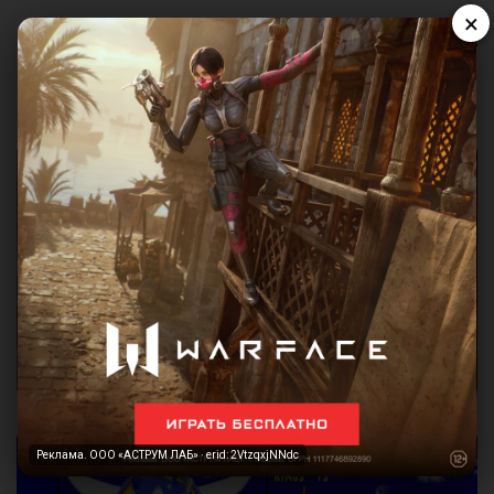
×
Реклама. ООО «АСТРУМ ЛАБ» · erid: 2VtzqxjNNdc
Реклама. ООО «АСТРУМ ЛАБ» · erid: 2VtzqxjNNdc