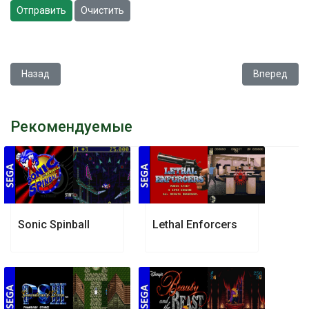
Отправить
Очистить
Предыдущий: Earthworm Jim
Следующий: D
Назад
Вперед
Рекомендуемые
Sonic Spinball
Lethal Enforcers