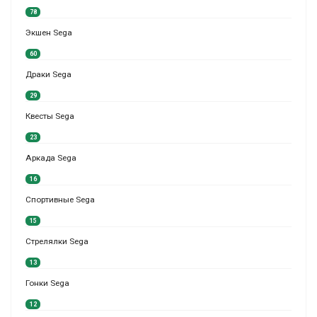
78
Экшен Sega
60
Драки Sega
29
Квесты Sega
23
Аркада Sega
16
Спортивные Sega
15
Стрелялки Sega
13
Гонки Sega
12