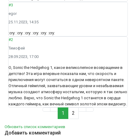
#3
egor
25.11.2023, 14:35
:cry: :cry: :cry: :cry: :cry: :cry:
#2
Тимофей
28.09.2023, 17:00
О, Sonic the Hedgehog 1, какое великолепное возвращение в
детство! Эта игра впервые показала нам, что скорость и
приключения могут сочетаться в одном невероятном пакете.
Отличный геймплей, захватывающие уровни и незабываемая
музыка создают атмосферу ностальгии, которую я так сильно
люблю. Верю, что Sonic the Hedgehog 1 останется в сердце
каждого геймера, как вечный символ золотой эпохи видеоигр.
1
2
Обновить список комментариев
Добавить комментарий