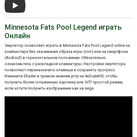
принести ее на игровую приставку Sega
Genesis. Даже если игра не стала
огромным коммерческим успехом, она
все же добавила Миннесота Фэтса в
Minnesota Fats Pool Legend играть
историю видеоигр и позволила игрокам
испытать азарт и мастерство бильярда.
Онлайн
Эмулятор позволяет играть в Minnesota Fats Pool Legend online на
компьютере без скачивания образа игры (rom) или на смартфоне
(Android) в горизонтальном положении. Обязательно
ознакомьтесь с раскладкой клавиатуры. Настройки эмулятора
позволяют переназначить клавиши и сохранить прогресс.
Измените Shader в правом нижнем углу на 4xScaleHD, чтобы
получить более сглаженную картинку или ЭЛТ простой режим,
если хотите получить изображение как на sega.