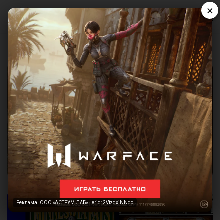
×
Реклама. ООО «АСТРУМ ЛАБ» · erid: 2VtzqxjNNdc
Реклама. ООО «АСТРУМ ЛАБ» · erid: 2VtzqxjNNdc