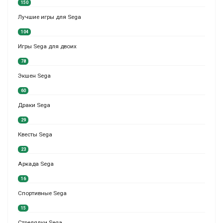
150
Лучшие игры для Sega
104
Игры Sega для двоих
78
Экшен Sega
60
Драки Sega
29
Квесты Sega
23
Аркада Sega
16
Спортивные Sega
15
Стрелялки Sega