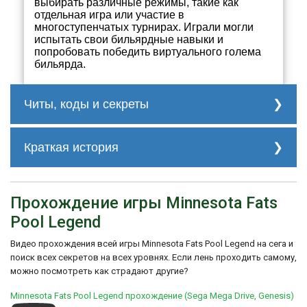
выбирать различные режимы, такие как
отдельная игра или участие в
многоступенчатых турнирах. Играли могли
испытать свои бильярдные навыки и
попробовать победить виртуального голема
бильярда.
Читы, коды и секреты
нет
Краткая история
Однако, игра "Minnesota Fats Pool Legend"
получила смешанные отзывы от критиков.
Прохождение игры Minnesota Fats
Некоторые отмечали хорошую атмосферу
игры и реалистичное воспроизведение
Pool Legend
игры в бильярд. Однако, другие
критиковали устарелые графику и
Видео прохождения всей игры Minnesota Fats Pool Legend на сега и
управление, которое могло вызывать
поиск всех секретов на всех уровнях. Если лень проходить самому,
неудобство.
можно посмотреть как страдают другие?
В целом, игра "Minnesota Fats Pool
Legend" представлял собой попытку Sega
Minnesota Fats Pool Legend прохождение (Sega Mega Drive, Genesis)
воссоздать атмосферу игры в бильярд и