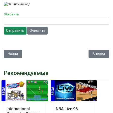
Обновить
Отправить
Очистить
Предыдущий: Phantasy Star II
Следующий: V
Назад
Вперед
Рекомендуемые
International
NBA Live 98