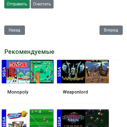
Отправить
Очистить
Предыдущий: WWF RAW
Следующий: B
Назад
Вперед
Рекомендуемые
Monopoly
Weaponlord