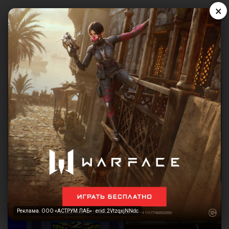
×
Реклама. ООО «АСТРУМ ЛАБ» · erid: 2VtzqxjNNdc
Реклама. ООО «АСТРУМ ЛАБ» · erid: 2VtzqxjNNdc