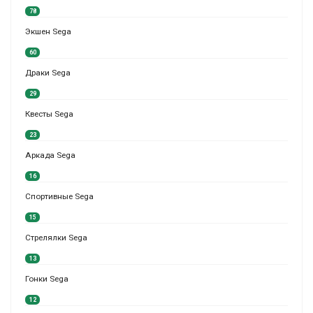
78
Экшен Sega
60
Драки Sega
29
Квесты Sega
23
Аркада Sega
16
Спортивные Sega
15
Стрелялки Sega
13
Гонки Sega
12