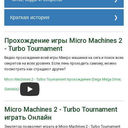
Турбо режим:
UP, DOWN, A, B, LEFT, RIGHT и затем
Краткая история
нажмите и удерживайте C. (В паузе)
Игра предлагала разнообразные режимы
игры, включая гонки на время, гонки с
Прохождение игры Micro Machines 2
препятствиями и режимы соревнований.
Кроме того, игроки могли выбирать из
- Turbo Tournament
различных типов машинок, каждая из
которых имела свои особенности и
Видео прохождения всей игры Микро машинки на сега и поиск всех
характеристики.
секретов на всех уровнях. Если лень проходить самому, можно
Micro Machines 2 - Turbo Tournament была
посмотреть как страдают другие?
хорошо принята критиками и игроками
благодаря своей уникальной концепции,
Micro Machines 2 - Turbo Tournament прохождение (Sega Mega Drive,
захватывающему геймплею и
возможности играть с друзьями. Игра
Genesis)
стала одной из самых популярных игр на
Sega Genesis и получи
Micro Machines 2 - Turbo Tournament
играть Онлайн
Эмулятор позволяет играть в Micro Machines 2 - Turbo Tournament