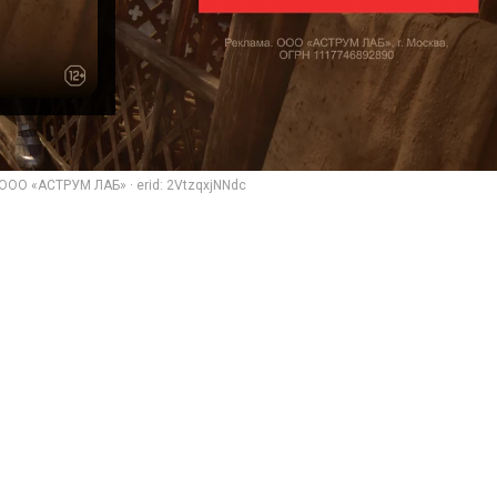
ООО «АСТРУМ ЛАБ» · erid: 2VtzqxjNNdc