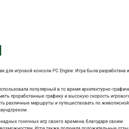
ая для игровой консоли PC Engine. Игра была разработана 
 использовала популярный в то время архитектурно-графич
иметь проработанные графику и высокую скорость игровог
ать различные маршруты и путешествовать по живописной
аундтреком.
ркадных гоночных игр своего времени, благодаря своим
возможностям. Игра также получила положительные отзы