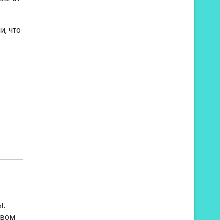
и, что
ы.
авом