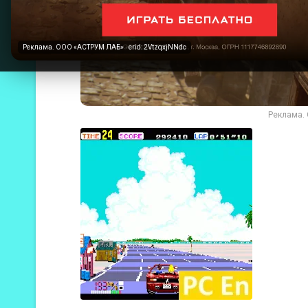
Реклама. ООО «АСТРУМ ЛАБ» · erid: 2VtzqxjNNdc
Реклама. 