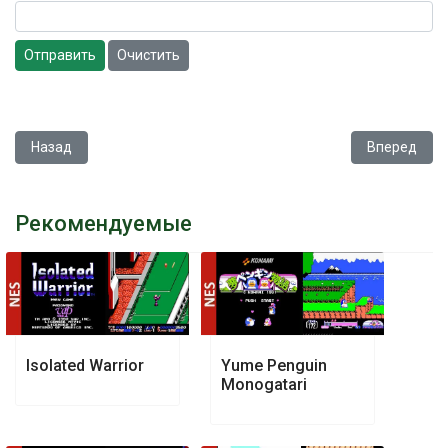
Отправить
Очистить
Предыдущий: Bikkuriman World
Следующий: 
Назад
Вперед
Рекомендуемые
Isolated Warrior
Yume Penguin
Monogatari