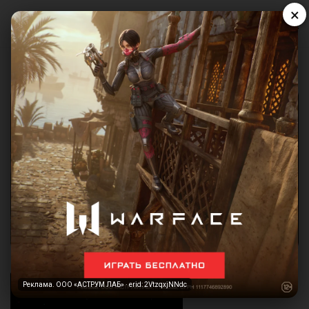
×
Реклама. ООО «АСТРУМ ЛАБ» · erid: 2VtzqxjNNdc
Реклама. ООО «АСТРУМ ЛАБ» · erid: 2VtzqxjNNdc