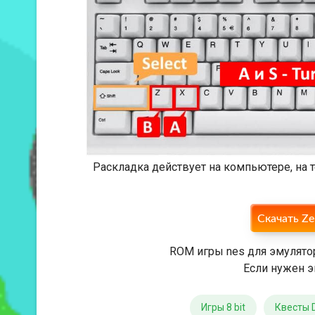
Раскладка действует на компьютере, на
Скачать Zel
ROM игры nes для эмулято
Если нужен э
Игры 8 bit
Квесты 