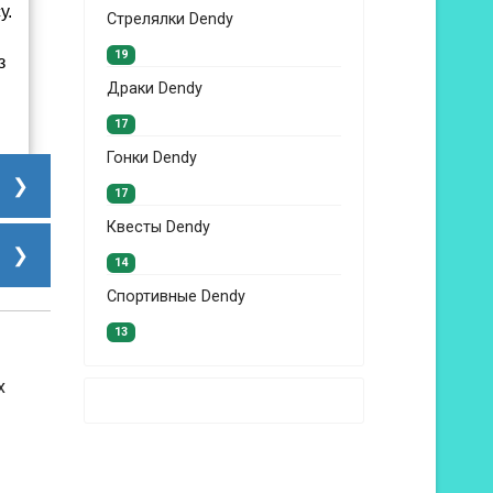
у.
Стрелялки Dendy
19
з
Драки Dendy
17
Гонки Dendy
17
Квесты Dendy
14
Спортивные Dendy
13
х