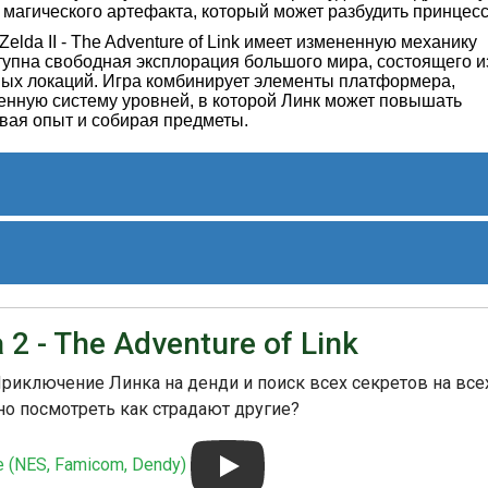
магического артефакта, который может разбудить принцесс
elda II - The Adventure of Link имеет измененную механику
ступна свободная эксплорация большого мира, состоящего и
ных локаций. Игра комбинирует элементы платформера,
ленную систему уровней, в которой Линк может повышать
ивая опыт и собирая предметы.
учила смешанные отзывы от игроков и критиков. Некоторые
ханике игры и интересный геймплей, в то время как
ll for Fire spell

 - The Adventure of Link
личающейся от ожиданий серии The Legend of Zelda. Все
ll for Spell spell

 и получила признание среди поклонников серии.
ll for Fairy spell

Приключение Линка на денди и поиск всех секретов на все
ll for Life spell

ется знаковой частью серии The Legend of Zelda и до сих пор
но посмотреть как страдают другие?
ll for Thunder spell
р NES. С ее помощью Nintendo продолжила строить богатый
ила понимание персонажей и истории серии.
е (NES, Famicom, Dendy)