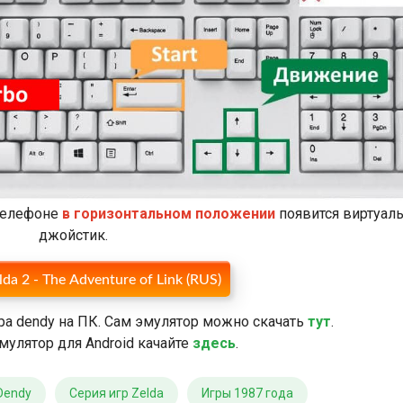
 телефоне
в горизонтальном положении
появится виртуал
джойстик.
da 2 - The Adventure of Link (RUS)
ра dendy на ПК. Сам эмулятор можно скачать
тут
.
мулятор для Android качайте
здесь
.
Dendy
Серия игр Zelda
Игры 1987 года