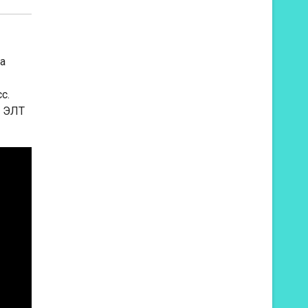
за
с.
и ЭЛТ