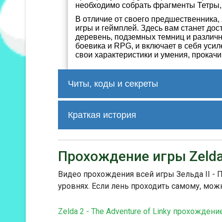
необходимо собрать фрагменты Тетры, 
В отличие от своего предшественника, Z
игры и геймплей. Здесь вам станет до
деревень, подземных темниц и различ
боевика и RPG, и включает в себя уси
свои характеристики и умения, прокач
Читы, коды и секреты
SZKGKXVK Link has infinite lives

Краткая история
PASKPLLA Link starts with 1 life

TASKPLLA Link starts with 6 lives

PASKPLLE Link starts with 9 lives

Zelda II - The Adventure of Link пол
AZUOLIAL Mega-jump

отметили инновационный подход к ме
OYKEEVSA + NPKEOVVA Swap Shield spe
Прохождение игры Zelda 2
другие нашли ее более сложной и от
LYKEEVSA + VAKEOVVE Swap Shield spe
же игра стала коммерчески успешной
LZKEEVSA + OPKEOVVA Swap Shield spe
Видео прохождения всей игры Зельда II - 
IIKEEVSE + VAKEOVVE Swap Shield spe
Зelda II - The Adventure of Link явля
уровнях. Если лень проходить самому, мож
VTKEEVSA + OPKEOVVA Swap Shield spe
считается одной из классических иг
игровой мир Легенды Зельды и углуб
Zelda 2 - The Adventure of Linky прохождени