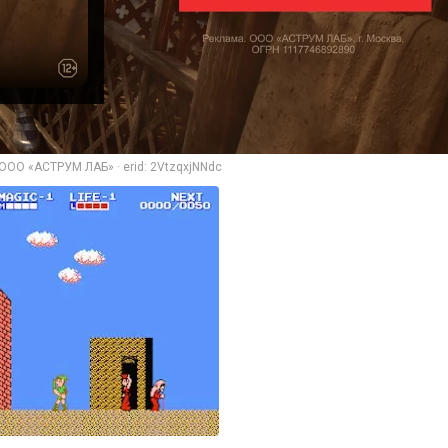
ООО «АСТРУМ ЛАБ» · erid: 2VtzqxjNNdc