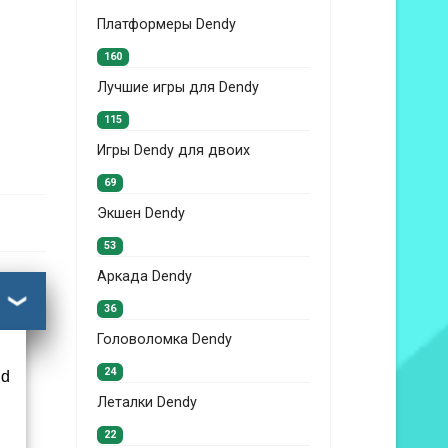
Платформеры Dendy
160
Лучшие игры для Dendy
115
Игры Dendy для двоих
69
Экшен Dendy
53
Аркада Dendy
36
Головоломка Dendy
24
nd
Леталки Dendy
22