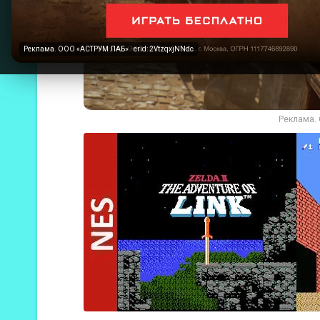
Реклама. ООО «АСТРУМ ЛАБ» · erid: 2VtzqxjNNdc
Реклама. 