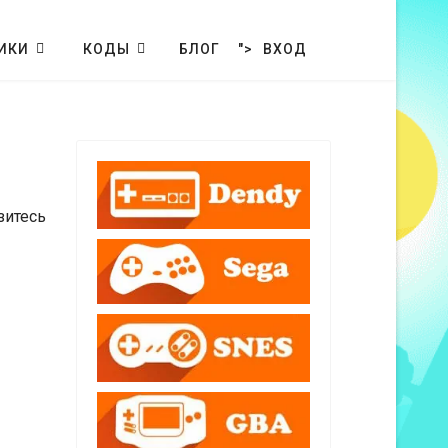
ИКИ
КОДЫ
БЛОГ
">
ВХОД
зитесь
Кол-во строк: