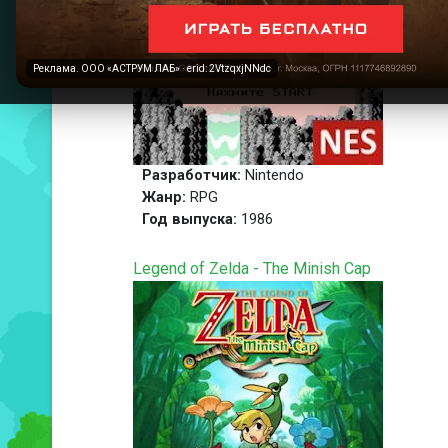
Реклама. ООО «АСТРУМ ЛАБ» · erid: 2VtzqxjNNdc
Разработчик:
Nintendo
Жанр:
RPG
Год выпуска:
1986
Legend of Zelda - The Minish Cap