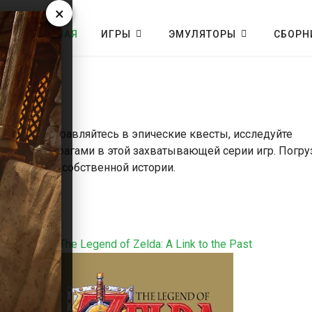
×
ГЛАВНАЯ
ИГРЫ
ЭМУЛЯТОРЫ
СБОРН
льдой! Отправляйтесь в эпические квесты, исследуйте
венными врагами в этой захватывающей серии игр. Погру
ероем своей собственной истории.
ть
The Legend of Zelda: A Link to the Past