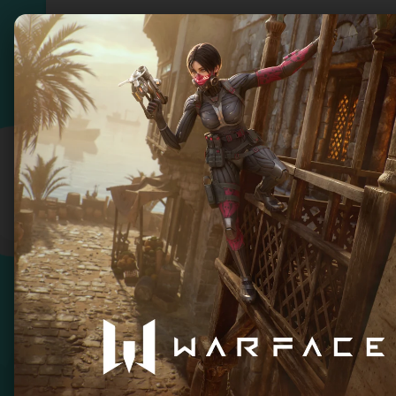
Серия игр Zelda
Играйте в увлекательные приключения с Зе
загадочные миры и сражайтесь с могущест
в магию и фантазию с Зельдой и станьте г
Фильтр по заголовку
Поиск
Очисти
The Legend of Zelda