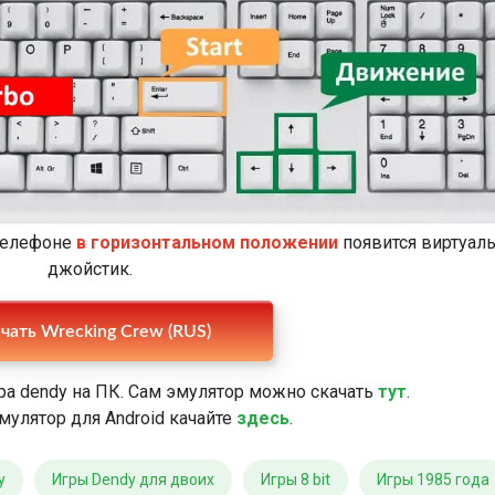
 телефоне
в горизонтальном положении
появится виртуал
джойстик.
чать Wrecking Crew (RUS)
ра dendy на ПК. Сам эмулятор можно скачать
тут
.
мулятор для Android качайте
здесь
.
y
Игры Dendy для двоих
Игры 8 bit
Игры 1985 года