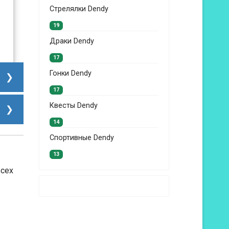
Стрелялки Dendy
19
Драки Dendy
17
Гонки Dendy
17
Квесты Dendy
14
Спортивные Dendy
13
всех