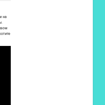
и на
ы.
авом
хотите