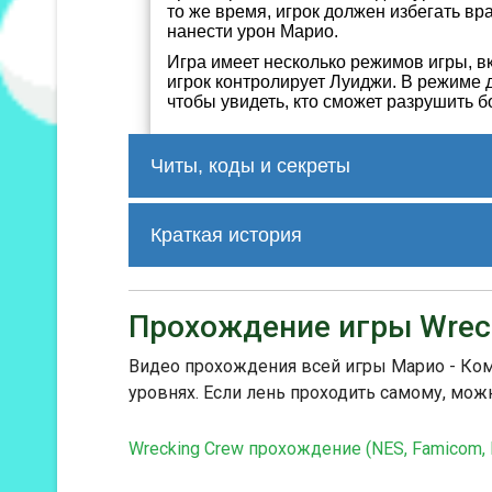
то же время, игрок должен избегать вр
нанести урон Марио.
Игра имеет несколько режимов игры, вк
игрок контролирует Луиджи. В режиме д
чтобы увидеть, кто сможет разрушить б
Читы, коды и секреты
SXGXGL Infinite lives--player 1

Краткая история
SXIXZL Infinite lives--player 2

PELXYP Start with 1 life--both playe
PELXYO Start with 10 lives--both pla
Wrecking Crew была разработана Така
YELXYO Start with 15 lives--both pl
является одной из первых игр, в ко
Прохождение игры Wrec
положительные отзывы критиков и ст
уникальной механике разрушения и
Видео прохождения всей игры Марио - Ком
Wrecking Crew также была портирова
уровнях. Если лень проходить самому, мож
Console для Wii и Nintendo 3DS. Она
привлекать внимание игроков своим
Wrecking Crew прохождение (NES, Famicom, 