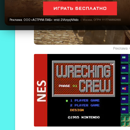
Реклама. ООО «АСТРУМ ЛАБ» · erid: 2VtzqxjNNdc
Реклама. 