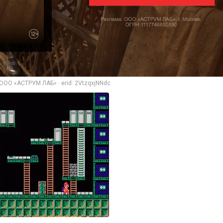
ООО «АСТРУМ ЛАБ» · erid: 2VtzqxjNNdc