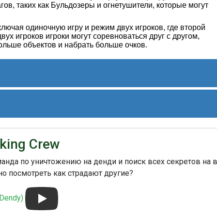
агов, таких как Бульдозеры и огнетушители, которые могут
лючая одиночную игру и режим двух игроков, где второй
вух игроков игроки могут соревноваться друг с другом,
ольше объектов и набрать больше очков.
rs

yers

си Тезука, одним из главных разработчиков Nintendo, и
ayers
торой появился персонаж Марио. Игра получила
king Crew
ала популярной среди игроков, благодаря своей
 захватывающей геймплейной формуле.
анда по уничтожению на денди и поиск всех секретов на 
на на другие платформы, включая Game Boy и Virtual
но посмотреть как страдают другие?
 остается одной из классических игр NES и продолжает
 уникальным подходом к головоломкам и разрушению.
Dendy)