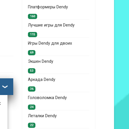
Платформеры Dendy
160
Лучшие игры для Dendy
115
Игры Dendy для двоих
69
Экшен Dendy
53
Аркада Dendy
36
Головоломка Dendy
к
24
Леталки Dendy
22