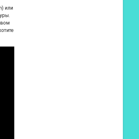
m) или
уры.
авом
хотите