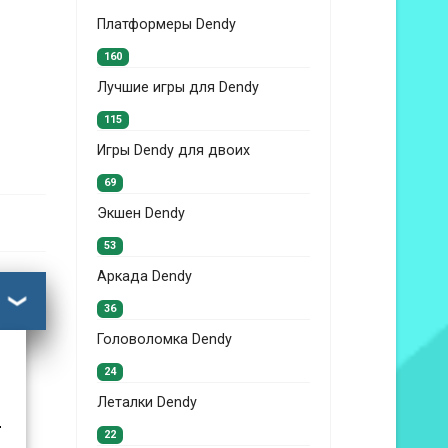
Платформеры Dendy
160
Лучшие игры для Dendy
115
Игры Dendy для двоих
69
Экшен Dendy
53
Аркада Dendy
36
Головоломка Dendy
24
Леталки Dendy
.
22