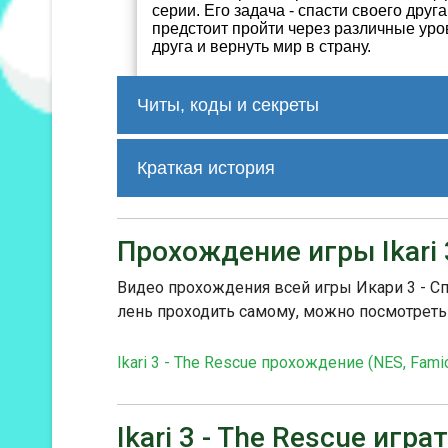
серии. Его задача - спасти своего дру
предстоит пройти через различные уро
друга и вернуть мир в страну.
Читы, коды и секреты
Продолжение игры в парной игре. Игр
up, right, на своём джойстике. Тепер
Краткая история
Срабатывает на любом уровне.
Игра представляет собой боковой ск
используя оружие и ближний бой для 
Прохождение игры Ikari 
возможность игры в кооперативном ре
Ikari III: The Rescue получила полож
Видео прохождения всей игры Икари 3 - Спа
геймплейную механику и атмосферу. 
лень проходить самому, можно посмотреть
продолжила успех серии Ikari Warriors
Ikari 3 - The Rescue прохождение (NES, Fami
Ikari 3 - The Rescue игр