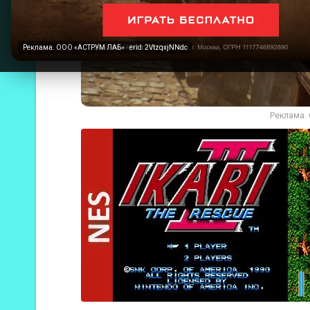
Реклама. ООО «АСТРУМ ЛАБ» · erid: 2VtzqxjNNdc
Реклама. 