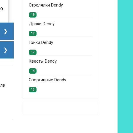
Стрелялки Dendy
го
19
Драки Dendy
17
Гонки Dendy
17
Квесты Dendy
14
Спортивные Dendy
сли
13