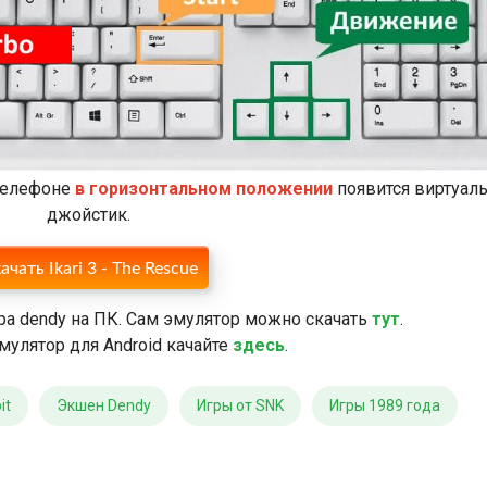
 телефоне
в горизонтальном положении
появится виртуал
джойстик.
ачать Ikari 3 - The Rescue
ра dendy на ПК. Сам эмулятор можно скачать
тут
.
мулятор для Android качайте
здесь
.
it
Экшен Dendy
Игры от SNK
Игры 1989 года