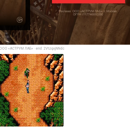
ООО «АСТРУМ ЛАБ» · erid: 2VtzqxjNNdc