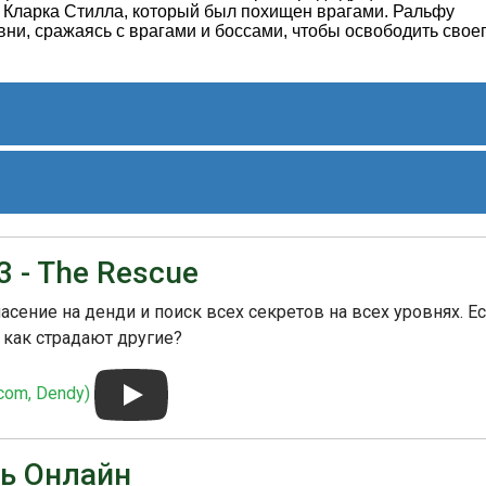
га Кларка Стилла, который был похищен врагами. Ральфу
вни, сражаясь с врагами и боссами, чтобы освободить свое
ок, который погибает первым, должен нажать кнопки А, В,
ь он может продолжить игру с ещё трёмя жизнями.
роллинговый экшен-шутер, где игрок управляет Ральфом,
уничтожения врагов. В игре также присутствует
3 - The Rescue
жиме, где два игрока могут сражаться вместе.
ительные отзывы от игроков и критиков за свою
сение на денди и поиск всех секретов на всех уровнях. Е
Она стала одной из самых популярных игр на NES и
 как страдают другие?
.
com, Dendy)
ать Онлайн