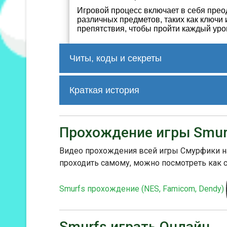
Игровой процесс включает в себя прео
различных предметов, таких как ключи
препятствия, чтобы пройти каждый уро
Читы, коды и секреты
нет
Краткая история
Игра получила положительные отзыв
игровой процесс. Она стала популяр
Прохождение игры Smur
предложила им возможность погрузи
В целом, игра "Smurfs" для NES пре
Видео прохождения всей игры Смурфики на 
которое позволяет игрокам встретит
проходить самому, можно посмотреть как 
Смурфиков.
Smurfs прохождение (NES, Famicom, Dendy)
Smurfs играть Онлайн