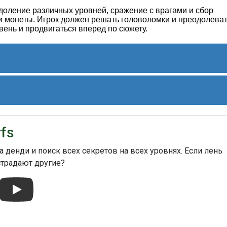
доление различных уровней, сражение с врагами и сбор
 и монеты. Игрок должен решать головоломки и преодолева
вень и продвигаться вперед по сюжету.
ы за свою графику, звуковое оформление и интересный
ной среди фанатов мультсериала "Смурфики" и
fs
ться в мир любимых персонажей.
дставляет собой забавное и увлекательное приключение,
денди и поиск всех секретов на всех уровнях. Если лень
ься с их любимыми синими героями и исследовать мир
страдают другие?