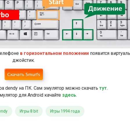
 телефоне
в горизонтальном положении
появится виртуал
джойстик.
Скачать Smurfs
ра dendy на ПК. Сам эмулятор можно скачать
тут
.
мулятор для Android качайте
здесь
.
endy
Игры 8 bit
Игры 1994 года