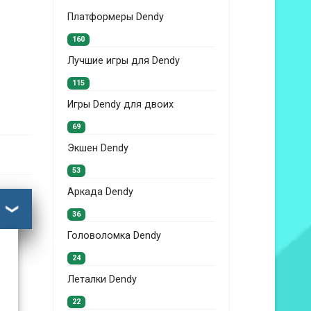
Платформеры Dendy
160
Лучшие игры для Dendy
115
Игры Dendy для двоих
69
Экшен Dendy
53
Аркада Dendy
36
Головоломка Dendy
24
Леталки Dendy
22