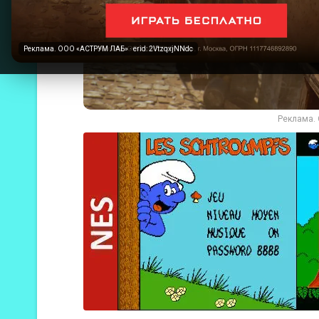
Реклама. ООО «АСТРУМ ЛАБ» · erid: 2VtzqxjNNdc
Реклама. 