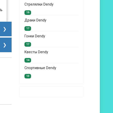
Стрелялки Dendy
ть
19
Драки Dendy
17
Гонки Dendy
17
Квесты Dendy
14
Спортивные Dendy
13