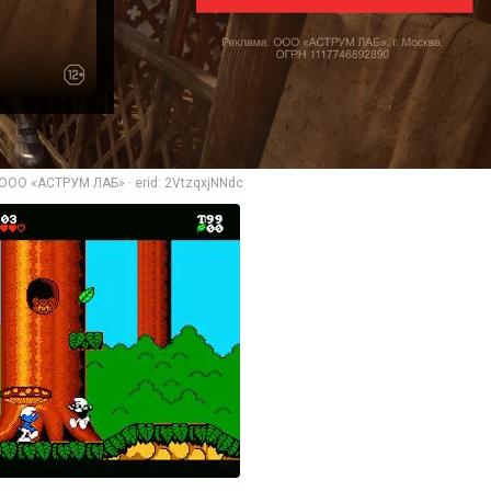
ООО «АСТРУМ ЛАБ» · erid: 2VtzqxjNNdc