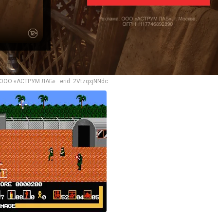
ООО «АСТРУМ ЛАБ» · erid: 2VtzqxjNNdc