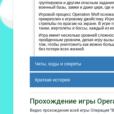
группировок и другим опасным заданиям
военный базы, замки и даже цирк, где 
Игровой процесс Operation Wolf основ
прикреплен к игровому джойстику. Игр
стрельбы по врагам на экране. В игре 
танки, вертолеты и боссы, каждый из к
Игра имеет несколько уровней сложнос
пройденным уровнем, делая игру вызы
том, чтобы уничтожить как можно больш
без потери всех жизней.
Читы, коды и секреты
нет
Краткая история
Operation Wolf получила положительн
захватывающей геймплею, реалистич
Прохождение игры Opera
несколько портов на другие игровые
Commodore 64 и другие.
Видео прохождения всей игры Операция "Во
Operation Wolf стала одной из самых