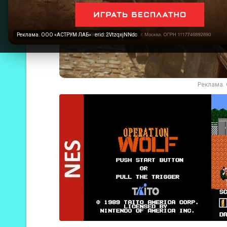
Реклама. ООО «АСТРУМ ЛАБ» · erid: 2VtzqxjNNdc
Реклама. 