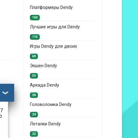
Платформеры Dendy
160
Лучшие игры для Dendy
115
Игры Dendy для двоих
69
Экшен Dendy
53
Аркада Dendy
36
Головоломка Dendy
87
24
ю
Леталки Dendy
22