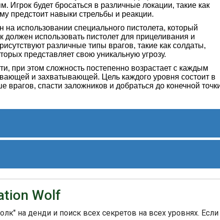
. Игрок будет бросаться в различные локации, такие как
ему предстоит навыки стрельбы и реакции.
ан на использовании специального пистолета, который
ок должен использовать пистолет для прицеливания и
присутствуют различные типы врагов, такие как солдаты,
оторых представляет свою уникальную угрозу.
ти, при этом сложность постепенно возрастает с каждым
вающей и захватывающей. Цель каждого уровня состоит в
е врагов, спасти заложников и добраться до конечной точк
ые отзывы от игроков и критиков благодаря своей
ной графике и звуковому оформлению. Игра также имела
tion Wolf
 платформы, такие как аркадные автоматы, Amiga,
лк" на денди и поиск всех секретов на всех уровнях. Если
 известных и популярных игр для NES, и до сих пор