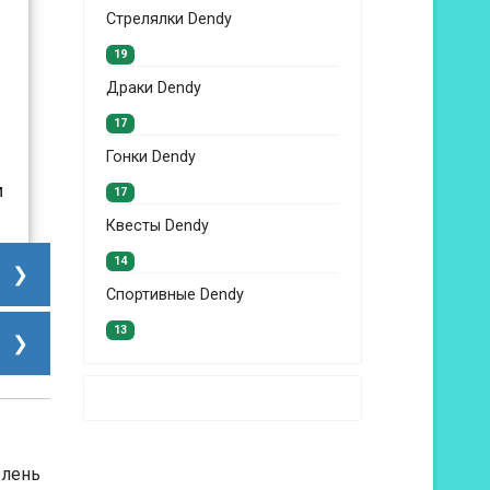
Стрелялки Dendy
19
Драки Dendy
17
Гонки Dendy
и
17
Квесты Dendy
14
Спортивные Dendy
13
 лень