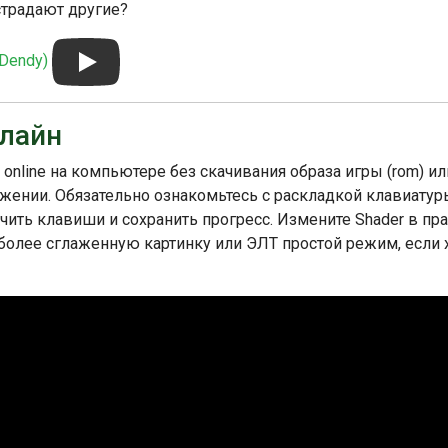
страдают другие?
игр, которую многие игроки любят и ценят.
 Dendy)
нлайн
 online на компьютере без скачивания образа игры (rom) ил
ожении. Обязательно ознакомьтесь с раскладкой клавиатур
ить клавиши и сохранить прогресс. Измените Shader в пр
 более сглаженную картинку или ЭЛТ простой режим, если 