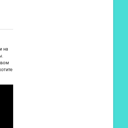
и на
ы.
авом
хотите