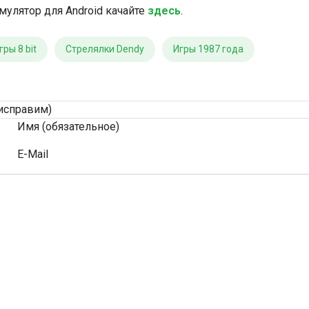
мулятор для Android качайте
здесь
.
гры 8 bit
Стрелялки Dendy
Игры 1987 года
исправим)
Имя (обязательное)
E-Mail