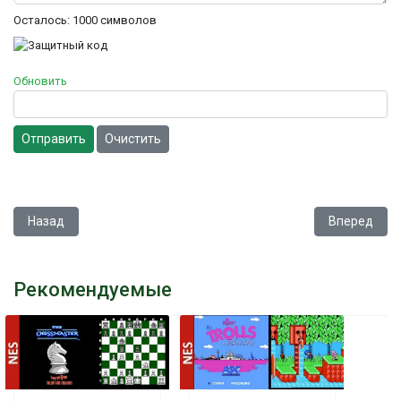
Осталось:
1000
символов
Обновить
Отправить
Очистить
Предыдущий: Dig Dug
Следующий:
Назад
Вперед
Рекомендуемые