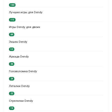
160
Лучшие игры для Dendy
115
Игры Dendy для двоих
69
Экшен Dendy
53
Аркада Dendy
36
Головоломка Dendy
24
Леталки Dendy
22
Стрелялки Dendy
19