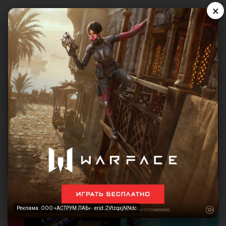
×
Реклама. ООО «АСТРУМ ЛАБ» · erid: 2VtzqxjNNdc
Реклама. ООО «АСТРУМ ЛАБ» · erid: 2VtzqxjNNdc