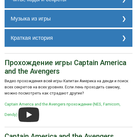
Вот некоторые коды и секреты, которые
могут помочь вам в игре:
Музыка из игры
1. Бессмертие: В главном меню игры
Трек 1
зажмите кнопку A и нажмите Start. Вы
Краткая история
станете неуязвимым для врагов.
2. Дополнительные жизни: Введите
История создания игры "Captain America
следующий код на главном экране: Вверх,
and the Avengers" не очень хорошо
Вверх, Вниз, Вниз, Лево, Право, Лево,
Прохождение игры Captain America
Трек 2
документирована. Она была разработана
Право, B, A. Вы получите дополнительные
компанией Data East, которая
жизни.
and the Avengers
специализировалась на создании
3. Улучшенные атаки: Соберите бонусы и
аркадных и консольных игр. Игра была
Видео прохождения всей игры Капитан Америка на денди и поиск
энергию на уровне, чтобы улучшить атаки
основан
всех секретов на всех уровнях. Если лень проходить самому,
и силу своего персонажа.
Трек 3
можно посмотреть как страдают другие?
Captain America and the Avengers прохождение (NES, Famicom,
Dendy)
Captain America and the Avengers