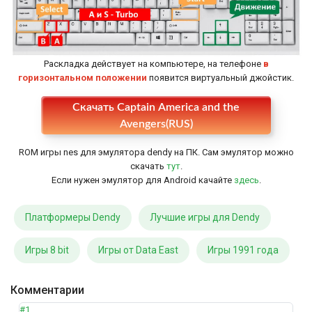
Раскладка действует на компьютере, на телефоне
в
горизонтальном положении
появится виртуальный джойстик.
Скачать Captain America and the
Настройки
Avengers(RUS)
ROM игры nes для эмулятора dendy на ПК. Сам эмулятор можно
скачать
тут
.
Если нужен эмулятор для Android качайте
здесь
.
Платформеры Dendy
Лучшие игры для Dendy
Игры 8 bit
Игры от Data East
Игры 1991 года
Комментарии
#1