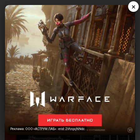
×
Реклама. ООО «АСТРУМ ЛАБ» · erid: 2VtzqxjNNdc
Реклама. ООО «АСТРУМ ЛАБ» · erid: 2VtzqxjNNdc