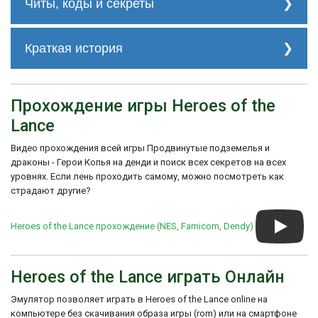
Читы, коды и секреты
нет
Краткая история
Игра была разработана компанией U.S.
Gold и выпущена компанией Pony
Прохождение игры Heroes of the
Canyon. Она была создана совместно с
авторами настольной игры Dungeons &
Lance
Dragons, чтобы предложить игрокам
возможность погрузиться в мир фэнтези и
Видео прохождения всей игры Продвинутые подземелья и
испытать атмосферу приключений,
драконы - Герои Копья на денди и поиск всех секретов на всех
характерную для Dungeons & Dragons.
уровнях. Если лень проходить самому, можно посмотреть как
Хотя игра получила некоторую
страдают другие?
популярность и положительные отзывы от
критиков, она не стала широко известной
или коммерчески успешной. Однако она
Heroes of the Lance прохождение (NES, Famicom, Dendy)
остается одной из первых попыток
перенести мир Dungeons & Dragons в мир
видеоигр и остается интересным
Heroes of the Lance играть Онлайн
историческим артефактом для фанатов
франшизы.
Эмулятор позволяет играть в Heroes of the Lance online на
компьютере без скачивания образа игры (rom) или на смартфоне