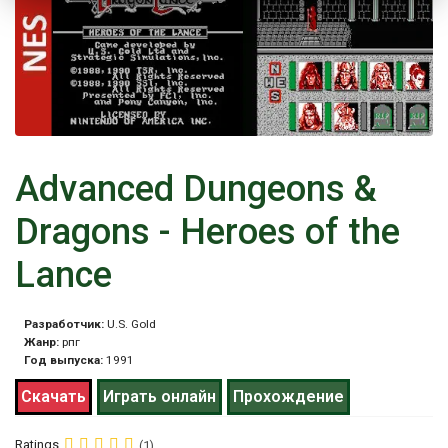
Advanced Dungeons &
Dragons - Heroes of the
Lance
Разработчик:
U.S. Gold
Жанр:
рпг
Год выпуска:
1991
Скачать
Играть онлайн
Прохождение
Ratings
(1)