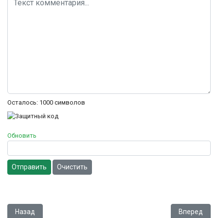
Осталось:
1000
символов
Обновить
Отправить
Очистить
Предыдущий: Jetsons, The - Cogswell's Caper
Следующий: G
Назад
Вперед