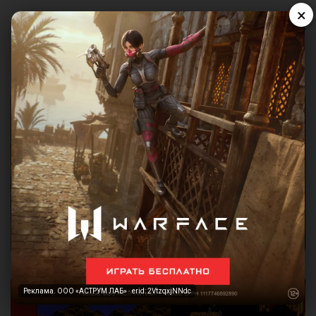
×
Реклама. ООО «АСТРУМ ЛАБ» · erid: 2VtzqxjNNdc
Реклама. ООО «АСТРУМ ЛАБ» · erid: 2VtzqxjNNdc