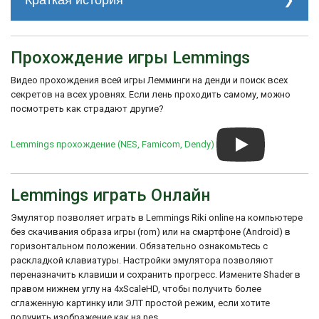
Краткая история
Игра Lemmings была очень успешной и
получила множество положительных
Прохождение игры Lemmings
отзывов за свою оригинальность и
увлекательность. Впоследствии она была
Видео прохождения всей игры Лемминги на денди и поиск всех
портирована на различные платформы,
включая Sega Mega Drive, Super Nintendo,
секретов на всех уровнях. Если лень проходить самому, можно
PlayStation и другие.
посмотреть как страдают другие?
Хотя Lemmings не была выпущена на
NES, консоль все же имела свои
Lemmings прохождение (NES, Famicom, Dendy)
собственные популярные
платформенные игры, такие как Super
Mario Bros., Mega Man и другие, которые
Lemmings играть Онлайн
стали классикой и до сих пор любимыми
среди игроков.
Эмулятор позволяет играть в Lemmings Riki online на компьютере
без скачивания образа игры (rom) или на смартфоне (Android) в
горизонтальном положении. Обязательно ознакомьтесь с
раскладкой клавиатуры. Настройки эмулятора позволяют
переназначить клавиши и сохранить прогресс. Измените Shader в
правом нижнем углу на 4xScaleHD, чтобы получить более
сглаженную картинку или ЭЛТ простой режим, если хотите
получить изображение как на nes.