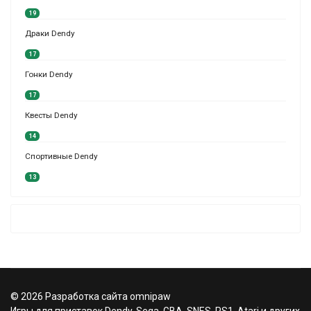
19
Драки Dendy
17
Гонки Dendy
17
Квесты Dendy
14
Спортивные Dendy
13
© 2026 Разработка сайта omnipaw
Игры для приставок Dendy, Sega, GBA, SNES, PS1, Atari и других