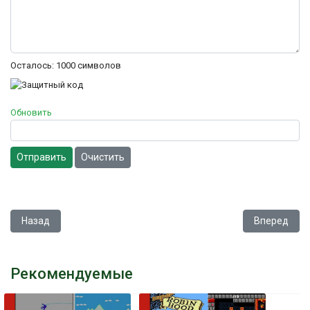
Осталось:
1000
символов
Обновить
Отправить
Очистить
Предыдущий: Solomon's Key
Следующий:
Назад
Вперед
Рекомендуемые